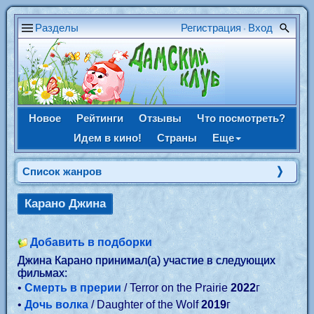
Разделы
Регистрация
Вход
•
Новое
Рейтинги
Отзывы
Что посмотреть?
Идем в кино!
Страны
Еще
Список жанров
Карано Джина
Добавить в подборки
Джина Карано принимал(а) участие в следующих
фильмах:
•
Смерть в прерии
/ Terror on the Prairie
2022
г
•
Дочь волка
/ Daughter of the Wolf
2019
г