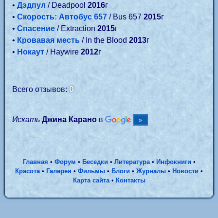
•
Дэдпул
/ Deadpool
2016
г
•
Скорость: Автобус 657
/ Bus 657
2015
г
•
Спасение
/ Extraction
2015
г
•
Кровавая месть
/ In the Blood
2013
г
•
Нокаут
/ Haywire
2012
г
0
Всего отзывов:
Искать
Джина Карано
в
Главная
•
Форум
•
Беседки
•
Литература
•
Инфокниги
•
Красота
•
Галерея
•
Фильмы
•
Блоги
•
Журналы
•
Новости
•
Карта сайта
•
Контакты