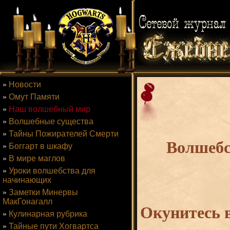
»
Новости
»
Омут Памяти
»
Наш волшебный мир
»
Волшебные существа
»
Тайны Пожирателей Смерти
Волшебс
»
Боггарт в шкафу
»
В мире маглов
»
Уроки волшебства для
начинающих
»
Заметки Минервы
МакГонагалл
Окунитесь в
»
Кулинарная рубрика
»
Тайные пути Хогвартса