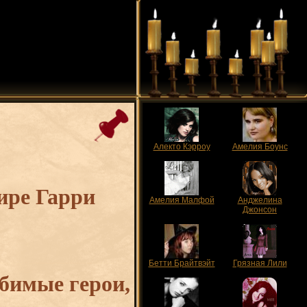
Алекто Кэрроу
Амелия Боунс
ире Гарри
Амелия Малфой
Анджелина
Джонсон
Бетти Брайтвэйт
Грязная Лили
юбимые герои,