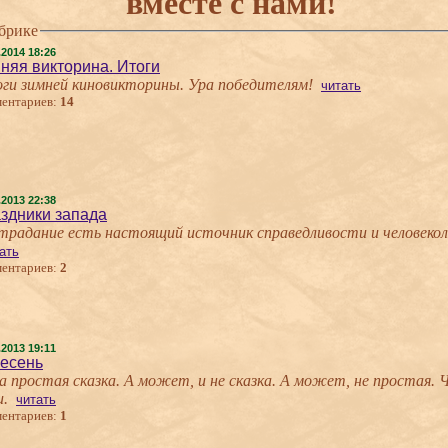
вместе с нами!
убрике
.2014 18:26
няя викторина. Итоги
ги зимней киновикторины. Ура победителям!
читать
ентариев:
14
.2013 22:38
здники запада
традание есть настоящий источник справедливости и человеко
ать
ентариев:
2
.2013 19:11
есень
а простая сказка. А может, и не сказка. А может, не простая.
и.
читать
ентариев:
1