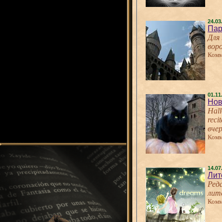
24.03
Пар
Для
вор
Комм
01.11
Нов
Hall
rec
вче
Комм
14.07
Лит
Ред
лит
Комм