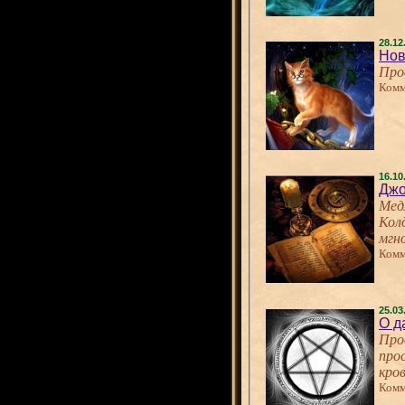
28.12
Про
Комм
16.10
Джо
Мед
Колд
мгн
Комм
25.03
О д
Про
про
кро
Комм