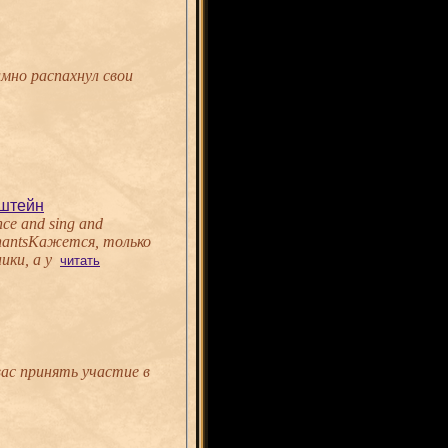
имно распахнул свои
нштейн
nce and sing and
ChantsКажется, только
ики, а у
читать
ас принять участие в