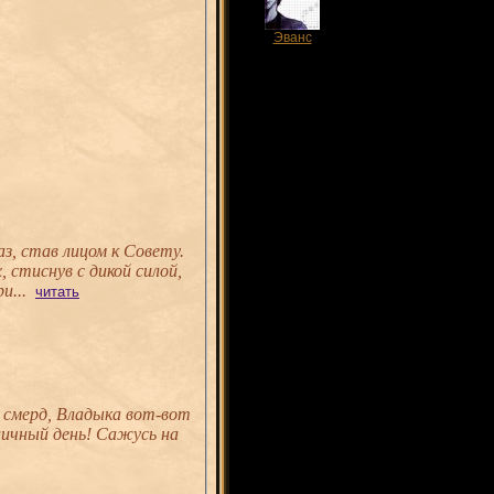
Эванс
з, став лицом к Совету.
, стиснув с дикой силой,
и...
читать
, смерд, Владыка вот-вот
тличный день! Сажусь на