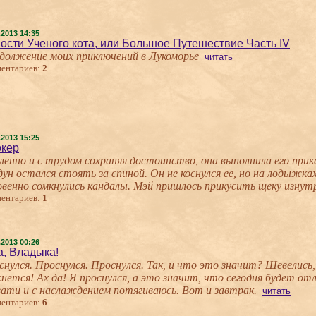
.2013 14:35
Новости Ученого кота, или Большое Путешествие Часть IV
должение моих приключений в Лукоморье
читать
ентариев:
2
.2013 15:25
кер
ленно и с трудом сохраняя достоинство, она выполнила его прика
ун остался стоять за спиной. Он не коснулся ее, но на лодыжках
овенно сомкнулись кандалы. Мэй пришлось прикусить щеку изнутр
ентариев:
1
.2013 00:26
а, Владыка!
снулся. Проснулся. Проснулся. Так, и что это значит? Шевелись
снется! Ах да! Я проснулся, а это значит, что сегодня будет о
вати и с наслаждением потягиваюсь. Вот и завтрак.
читать
ентариев:
6