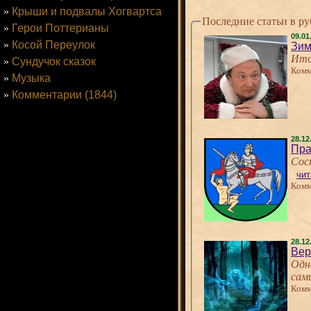
»
Крыши и подвалы Хогвартса
Последние статьи в р
»
Герои Поттерианы
09.01
»
Косой Переулок
Зим
Ито
»
Сундучок сказок
Комм
»
Музыка
»
Комментарии (1844)
28.12
Пра
Сос
чит
Комм
28.12
Вер
Одн
сам
Комм