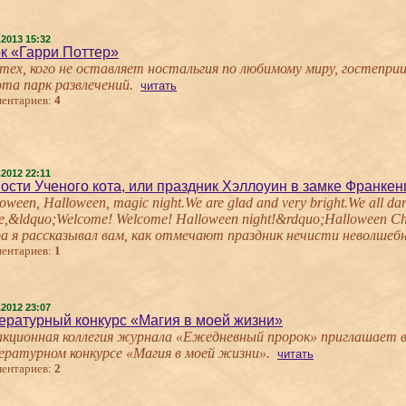
.2013 15:32
к «Гарри Поттер»
 тех, кого не оставляет ностальгия по любимому миру, гостепри
ота парк развлечений.
читать
ентариев:
4
.2012 22:11
ости Ученого кота, или праздник Хэллоуин в замке Франке
oween, Halloween, magic night.We are glad and very bright.We all da
ite,&ldquo;Welcome! Welcome! Halloween night!&rdquo;Halloween 
ра я рассказывал вам, как отмечают праздник нечисти неволшебн
ентариев:
1
.2012 23:07
ературный конкурс «Магия в моей жизни»
акционная коллегия журнала «Ежедневный пророк» приглашает в
ературном конкурсе «Магия в моей жизни».
читать
ентариев:
2