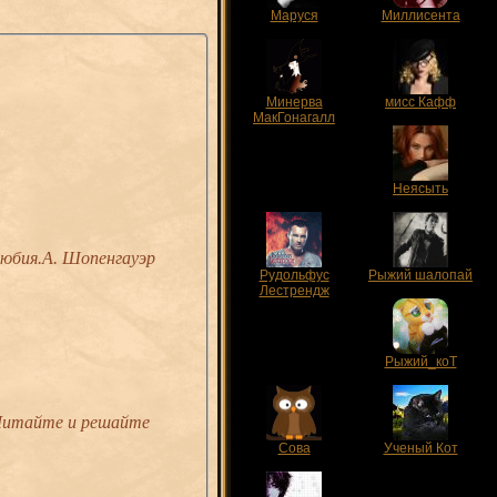
Маруся
Миллисента
Минерва
мисс Кафф
МакГонагалл
Неясыть
любия.А. Шопенгауэр
Рудольфус
Рыжий шалопай
Лестрендж
Рыжий_коТ
 Читайте и решайте
Сова
Ученый Кот