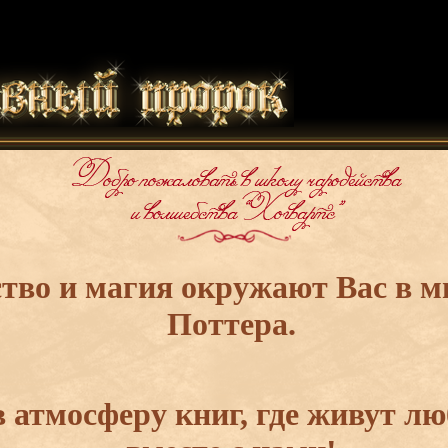
тво и магия окружают Вас в м
Поттера.
 атмосферу книг, где живут л