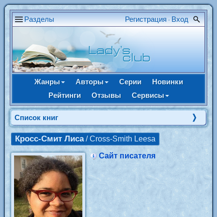
Разделы
Регистрация
Вход
•
Жанры
Авторы
Серии
Новинки
Рейтинги
Отзывы
Сервисы
Cписок книг
Кросс-Смит Лиса
/ Cross-Smith Leesa
Сайт писателя