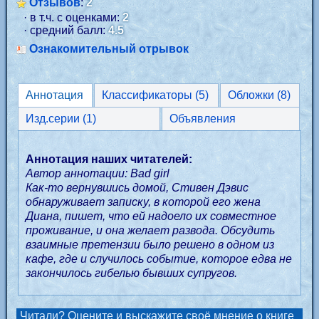
Отзывов
:
2
· в т.ч. с оценками:
2
· средний балл:
4.5
Ознакомительный отрывок
Аннотация
Классификаторы (5)
Обложки (8)
Изд.серии (1)
Объявления
Аннотация наших читателей:
Автор аннотации: Bad girl
Как-то вернувшись домой, Стивен Дэвис
обнаруживает записку, в которой его жена
Диана, пишет, что ей надоело их совместное
проживание, и она желает развода. Обсудить
взаимные претензии было решено в одном из
кафе, где и случилось событие, которое едва не
закончилось гибелью бывших супругов.
Читали? Оцените и выскажите своё мнение о книге