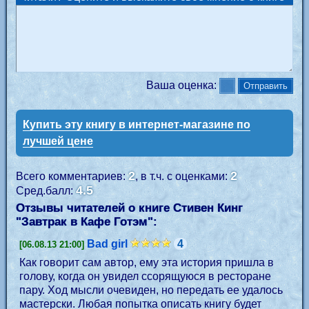
Ваша оценка:
Купить эту книгу в интернет-магазине по
лучшей цене
2
2
Всего комментариев:
, в т.ч. с оценками:
4.5
Сред.балл:
Отзывы читателей о книге Стивен Кинг
"
Завтрак в Кафе Готэм
":
Bad girl
4
[06.08.13 21:00]
Как говорит сам автор, ему эта история пришла в
голову, когда он увидел ссорящуюся в ресторане
пару. Ход мысли очевиден, но передать ее удалось
мастерски. Любая попытка описать книгу будет