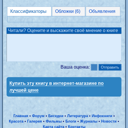
Классификаторы
Обложки (6)
Объявления
Читали? Оцените и выскажите своё мнение о книге
Ваша оценка:
Купить эту книгу в интернет-магазине по
лучшей цене
Главная
•
Форум
•
Беседки
•
Литература
•
Инфокниги
•
Красота
•
Галерея
•
Фильмы
•
Блоги
•
Журналы
•
Новости
•
Карта сайта
•
Контакты