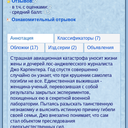
Отзывов
:
2
· в т.ч. с оценками:
2
· средний балл:
4.5
Ознакомительный отрывок
Аннотация
Классификаторы (7)
Обложки (17)
Изд.серии (2)
Объявления
Страшная авиационная катастрофа уносит жизни
жены и дочерей лос-анджелесского журналиста
Джо Карпентера. Год спустя совершенно
случайно он узнает, что при крушении самолета
погибли не все. Единственная выжившая -
женщина-ученый, перевозившая с собой
результаты закрытых экспериментов,
похищенных ею в секретной военной
лаборатории. Пытаясь разыскать таинственную
незнакомку и выяснить истинную причину гибели
своей семьи, Джо внезапно понимает, что сам
стал объектом преследования
сверхъестественных сил.