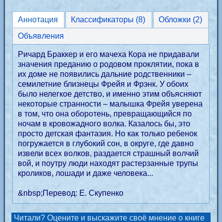
Аннотация
Классификаторы (8)
Обложки (2)
Объявления
Ричард Браккер и его мачеха Кора не придавали
значения преданию о родовом проклятии, пока в
их доме не появились дальние родственники –
семилетние близнецы Фрейя и Фрэнк. У обоих
было нелегкое детство, и именно этим объясняют
некоторые странности – малышка Фрейя уверена
в том, что она оборотень, превращающийся по
ночам в кровожадного волка. Казалось бы, это
просто детская фантазия. Но как только ребенок
погружается в глубокий сон, в округе, где давно
извели всех волков, раздается страшный волчий
вой, и поутру люди находят растерзанные трупы
кроликов, лошади и даже человека...
&nbsp;Перевод: Е. Скупенко
Читали? Оцените и выскажите своё мнение о книге