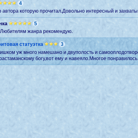
4
го автора которую прочитал.Довольно интересный и захват
нка
5
 Любителям жанра рекомендую.
итовая статуэтка
3
оплодотворение и сестры кошки-лесбиянки,не иначе автор
растаманскому богу,вот ему и навеяло.Многое понравилось у