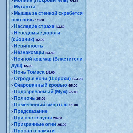
›
Молния (Покровитель)
7/4.57
›
Мутанты
›
Мышка за стенкой скребется
всю ночь
1/3.00
›
Наследие страха
4/3.50
›
Неведомые дороги
(сборник)
1/2.00
›
Невинность
›
Незнакомцы
5/3.80
›
Ночной кошмар (Властители
душ)
1/5.00
›
Ночь Томаса
2/5.00
›
Отродье ночи (Шорохи)
12/4.73
›
Очарованный кровью
4/5.00
›
Подозреваемый (Муж)
2/5.00
›
Полночь
3/5.00
›
Помеченный смертью
1/5.00
›
Предсказание
›
При свете луны
2/4.00
›
Призрачные огни
2/5.00
›
Провал в памяти