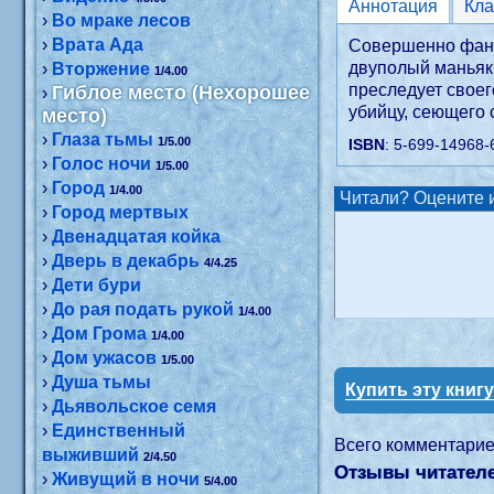
Аннотация
›
Во мраке лесов
›
Врата Ада
Совершенно фант
двуполый маньяк
›
Вторжение
1/4.00
преследует своег
Гиблое место (Нехорошее
›
убийцу, сеющего 
место)
›
Глаза тьмы
1/5.00
ISBN
: 5-699-14968-
›
Голос ночи
1/5.00
›
Город
1/4.00
Читали? Оцените и
›
Город мертвых
›
Двенадцатая койка
›
Дверь в декабрь
4/4.25
›
Дети бури
›
До рая подать рукой
1/4.00
›
Дом Грома
1/4.00
›
Дом ужасов
1/5.00
›
Душа тьмы
Купить эту книг
›
Дьявольское семя
›
Единственный
Всего комментари
выживший
2/4.50
Отзывы читателе
›
Живущий в ночи
5/4.00