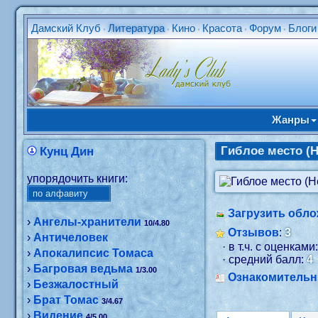
Дамский Клуб
Литература
Кино
Красота
Форум
Блоги
•
•
•
•
•
Жанры
Гиблое место (
Кунц Дин
упорядочить книги:
Загрузить обло
›
Ангелы-хранители
10/4.80
Отзывов
:
3
›
Античеловек
· в т.ч. с оценками
›
Апокалипсис Томаса
· средний балл:
4
›
Багровая ведьма
1/3.00
Ознакомитель
›
Безжалостный
›
Брат Томас
3/4.67
›
Видение
4/5.00