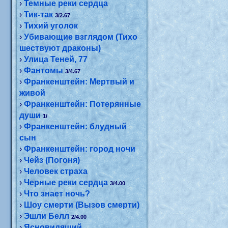
›
Темные реки сердца
›
Тик-так
3/2.67
›
Тихий уголок
›
Убивающие взглядом (Тихо
шествуют драконы)
›
Улица Теней, 77
›
Фантомы
3/4.67
›
Франкенштейн: Мертвый и
живой
›
Франкенштейн: Потерянные
души
1/
›
Франкенштейн: блудный
сын
›
Франкенштейн: город ночи
›
Чейз (Погоня)
›
Человек страха
›
Черные реки сердца
3/4.00
›
Что знает ночь?
›
Шоу смерти (Вызов смерти)
›
Эшли Белл
2/4.00
›
Ясновидящий