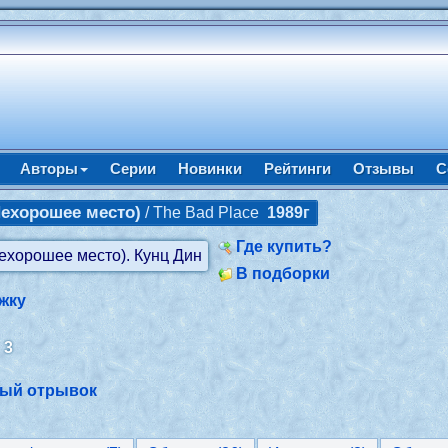
Авторы
Серии
Новинки
Рейтинги
Отзывы
С
Нехорошее место)
/ The Bad Place
1989г
Где купить?
В подборки
жку
:
3
ный отрывок