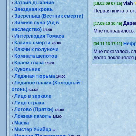
›
Затаив дыхание
viah
[18.03.09 07:16]
›
Звездная кровь
Первая книга это
›
Звереныш (Вестник смерти)
›
Зимняя луна (Ад в
Даре
[17.09.10 10:46]
наследство)
1/4.00
Мне понравилось.
›
Интерлюдия Томаса
›
Казино смерти
Нефр
2/5.00
[04.11.16 17:11]
›
Ключи к полуночи
Мне показалось слишком уж много намешано и двуполость и само
›
Комната шепотов
долго поклонялся 
›
Краем глаза
1/5.00
›
Кукольник
›
Ледяная тюрьма
1/4.00
›
Ледяное пламя (Холодный
огонь)
5/4.60
›
Лицо в зеркале
›
Лицо страха
›
Логово (Прятки)
1/5.00
›
Ложная память
1/5.00
›
Маска
›
Мистер Убийца
2/