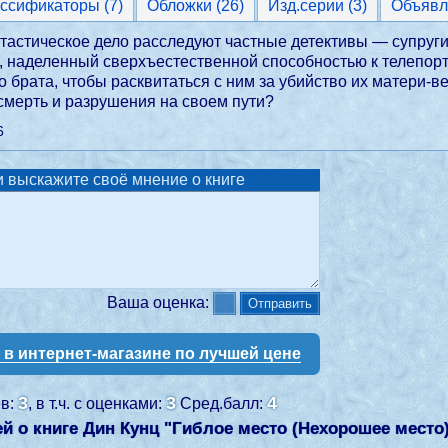
Классификаторы (7)
Обложки (26)
Изд.серии (3)
Объявл
астическое дело расследуют частные детективы — супруги
, наделенный сверхъестественной способностью к телепорт
о брата, чтобы расквитаться с ним за убийство их матери-в
смерть и разрушения на своем пути?
6
 выскажите своё мнение о книге
Ваша оценка:
у в интернет-магазине по лучшей цене
3
3
4
ев:
, в т.ч. с оценками:
Сред.балл:
й о книге Дин Кунц "
Гиблое место (Нехорошее место