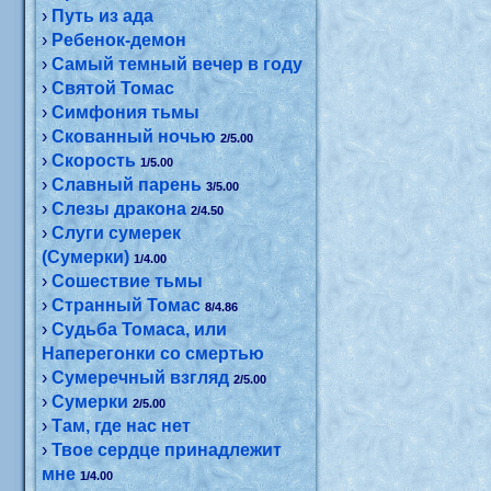
›
Путь из ада
›
Ребенок-демон
›
Самый темный вечер в году
›
Святой Томас
›
Симфония тьмы
›
Скованный ночью
2/5.00
›
Скорость
1/5.00
›
Славный парень
3/5.00
›
Слезы дракона
2/4.50
›
Слуги сумерек
(Сумерки)
1/4.00
›
Сошествие тьмы
›
Странный Томас
8/4.86
›
Судьба Томаса, или
Наперегонки со смертью
›
Сумеречный взгляд
2/5.00
›
Сумерки
2/5.00
›
Там, где нас нет
›
Твое сердце принадлежит
мне
1/4.00