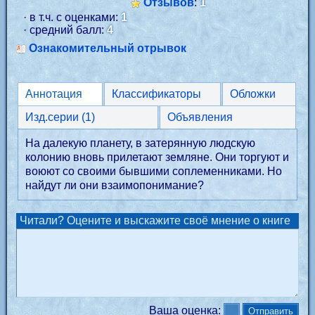
Отзывов
:
1
· в т.ч. с оценками:
1
· средний балл:
4
Ознакомительный отрывок
Аннотация
Классификаторы
Обложки
Изд.серии (1)
Объявления
На далекую планету, в затерянную людскую
колонию вновь прилетают земляне. Они торгуют и
воюют со своими бывшими соплеменниками. Но
найдут ли они взаимопонимание?
Читали? Оцените и выскажите своё мнение о книге
Ваша оценка: