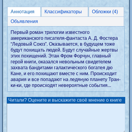
Аннотация
Классификаторы
Обложки (4)
Объявления
Первый роман трилогии известного
американского писателя-фантаста А. Д. Фостера
“Ледовый Союз”. Оказывается, в будущем тоже
будут похищать людей. Будут случайные жертвы
этих похищений. Этан Фром Форчун, главный
герой книги, оказался невольным свидетелем
захвата бандитами галактического богатея дю
Кане, и его похищают вместе с ним. Происходит
авария и все попадают на ледяную планету Тран-
ки-ки, где происходят невероятные события...
Читали? Оцените и выскажите своё мнение о книге