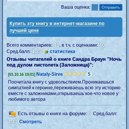
Ваша оценка:
Купить эту книгу в интернет-магазине по
лучшей цене
41
40
Всего комментариев:
, в т.ч. с оценками:
4.23
Сред.балл:
статистика
Отзывы читателей о книге Сандра Браун "
Ночь
под дулом пистолета (Заложница)
":
Nataly-Sirve
5
[01.10.16 19:01]
Поочитала книгу с удовольствием.Проникаешься
симпатией к героине,переживаешь всю эту историю
вместе с заложниками,открываешь кое-что новое у
любимого автора
Есть отзывы о книге на форуме:
6
Сред.балл:
4.40
Смотреть