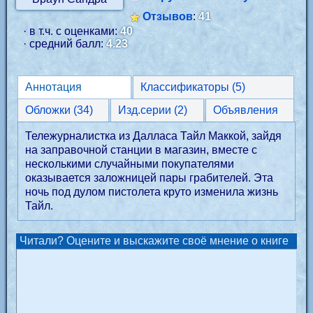
Отзывов
:
41
· в т.ч. с оценками:
40
· средний балл:
4.23
Аннотация
Классификаторы (5)
Обложки (34)
Изд.серии (2)
Объявления
Тележурналистка из Далласа Тайл Маккой, зайдя
на заправочной станции в магазин, вместе с
несколькими случайными покупателями
оказывается заложницей пары грабителей. Эта
ночь под дулом пистолета круто изменила жизнь
Тайл.
Читали? Оцените и выскажите своё мнение о книге