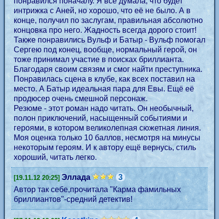
понравился поначалу. Я всё думала, что будет
интрижка с Аней, но хорошо, что её не было. А в
конце, получил по заслугам, правильная абсолютно
концовка про него. Жадность всегда дорого стоит!
Также понравились Вульф и Батыр - Вульф помогал
Сергею под конец, вообще, нормальный герой, он
тоже принимал участие в поисках бриллианта.
Благодаря своим связям и смог найти преступника.
Понравилась сцена в клубе, как всех поставил на
место. А Батыр идеальная пара для Евы. Ещё её
продюсер очень смешной персонаж.
Резюме - этот роман надо читать. Он необычный,
полон приключений, насыщенный событиями и
героями, в котором великолепная сюжетная линия.
Моя оценка только 10 баллов, несмотря на минусы
некоторым героям. И к автору ещё вернусь, стиль
хороший, читать легко.
Эллада
3
[19.11.12 20:25]
Автор так себе,прочитала "Карма фамильных
бриллиантов"-средний детектив!