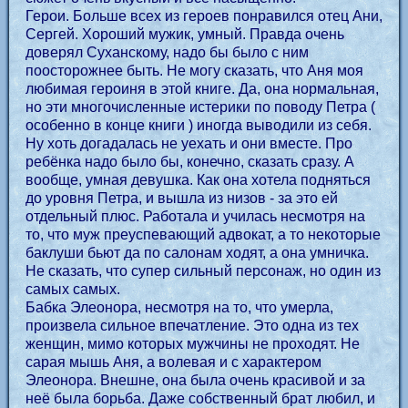
Герои. Больше всех из героев понравился отец Ани,
Сергей. Хороший мужик, умный. Правда очень
доверял Суханскому, надо бы было с ним
поосторожнее быть. Не могу сказать, что Аня моя
любимая героиня в этой книге. Да, она нормальная,
но эти многочисленные истерики по поводу Петра (
особенно в конце книги ) иногда выводили из себя.
Ну хоть догадалась не уехать и они вместе. Про
ребёнка надо было бы, конечно, сказать сразу. А
вообще, умная девушка. Как она хотела подняться
до уровня Петра, и вышла из низов - за это ей
отдельный плюс. Работала и училась несмотря на
то, что муж преуспевающий адвокат, а то некоторые
баклуши бьют да по салонам ходят, а она умничка.
Не сказать, что супер сильный персонаж, но один из
самых самых.
Бабка Элеонора, несмотря на то, что умерла,
произвела сильное впечатление. Это одна из тех
женщин, мимо которых мужчины не проходят. Не
сарая мышь Аня, а волевая и с характером
Элеонора. Внешне, она была очень красивой и за
неё была борьба. Даже собственный брат любил, и