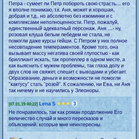
Петра - сумеет ли Петр побороть свою страсть.... его
я вполне понимаю, т.к. Аня, может и хорошая,
добрая и т.д., но абсолютно без изюминки и с
комплексами неполноценности. Петр, пожалуй,
единственный адекватный персонаж. Аня ....- ну,
розовая клуша белым лебедем не стала, не
помогли даже курсы гейши. С Петром у них полное
несовпадение темпераментов. Кроме того, она
вызывает массу негатива своей глупостью - как
бриллиант искать, так пропеллер в одном месте, а
как выяснить с мужем проблемы, так глаза долу и
двух слов не свяжет, спешит с выводами и убегает.
Образование, деньги и возможности не помогли
"кактусу" стать "розой". К сожалению, ни Ева, ни Аня
так ничему и не научились у Элеоноры.
Lena S
3
[07.01.19 00:22]
Не понравилось, так как роман продолжение Его
величество случай и много пересказов и
объяснений, которые мне неинтересны.