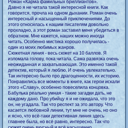
Роман «Карма фамильных бриллиантов».
Давно я не читала такой интересной книги. Как
говорится, прочла на одном дыхании. Роман очень
интересный и насыщенный приключениями. До
этого относилась к нашим писателям довольно
прохладно, а этот роман заставил меня убедиться в
обратном. Мне кажется, наших можно иногда
читать. Особенно мистика хорошо получилась -
один из моих любимых жанров.
Сюжетная линия - весь сюжет на 10 баллов. Я
изломала голову, пока читала. Сама развязка очень
неожиданная и захватывающая. Это именно такой
детектив, который я люблю. И очень увлекательно.
Так интересно было про драгоценности, их историю.
Понравились все моменты в книге, как герои искали
этого «Славу», особенно повеселила концовка.
Бабулька реально умная - такие загадки дать, не
каждому дано. Про убийцу я и не ожидала, что это
он, не угадала. Так что респект за это автору. Что
касается любовной линии, тут мне не очень, но оно
и ясно, что всё-таки детективная линия здесь
главнее была, но всё равно, интересно. Так что
сюжет очень вкусный и всё насыщенно.