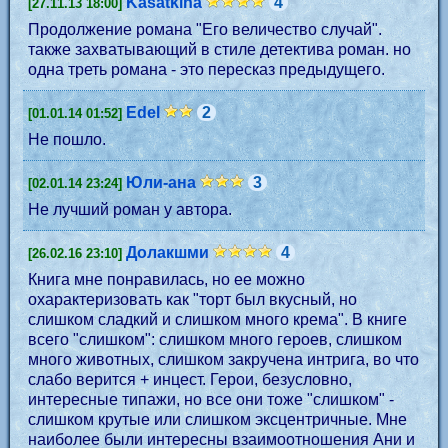
Kasatkina
4
[27.11.13 18:00]
Продолжение романа "Его величество случай".
также захватывающий в стиле детектива роман. но
одна треть романа - это пересказ предыдущего.
Edel
2
[01.01.14 01:52]
Не пошло.
Юли-ана
3
[02.01.14 23:24]
Не лучший роман у автора.
Долакшми
4
[26.02.16 23:10]
Книга мне понравилась, но ее можно
охарактеризовать как "торт был вкусный, но
слишком сладкий и слишком много крема". В книге
всего "слишком": слишком много героев, слишком
много животных, слишком закручена интрига, во что
слабо верится + инцест. Герои, безусловно,
интересные типажи, но все они тоже "слишком" -
слишком крутые или слишком эксцентричные. Мне
наиболее были интересны взаимоотношения Ани и