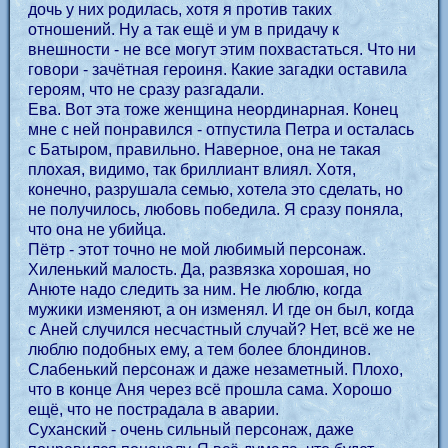
дочь у них родилась, хотя я против таких
отношений. Ну а так ещё и ум в придачу к
внешности - не все могут этим похвастаться. Что ни
говори - зачётная героиня. Какие загадки оставила
героям, что не сразу разгадали.
Ева. Вот эта тоже женщина неординарная. Конец
мне с ней понравился - отпустила Петра и осталась
с Батыром, правильно. Наверное, она не такая
плохая, видимо, так бриллиант влиял. Хотя,
конечно, разрушала семью, хотела это сделать, но
не получилось, любовь победила. Я сразу поняла,
что она не убийца.
Пётр - этот точно не мой любимый персонаж.
Хиленький малость. Да, развязка хорошая, но
Анюте надо следить за ним. Не люблю, когда
мужики изменяют, а он изменял. И где он был, когда
с Аней случился несчастный случай? Нет, всё же не
люблю подобных ему, а тем более блондинов.
Слабенький персонаж и даже незаметный. Плохо,
что в конце Аня через всё прошла сама. Хорошо
ещё, что не пострадала в аварии.
Суханский - очень сильный персонаж, даже