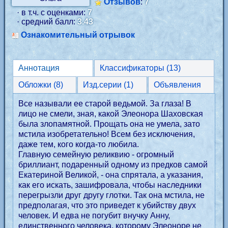
Отзывов
:
7
· в т.ч. с оценками:
7
· средний балл:
3.43
Ознакомительный отрывок
Аннотация
Классификаторы (13)
Обложки (8)
Изд.серии (1)
Объявления
Все называли ее старой ведьмой. За глаза! В
лицо не смели, зная, какой Элеонора Шаховская
была злопамятной. Прощать она не умела, зато
мстила изобретательно! Всем без исключения,
даже тем, кого когда-то любила.
Главную семейную реликвию - огромный
бриллиант, подаренный одному из предков самой
Екатериной Великой, - она спрятала, а указания,
как его искать, зашифровала, чтобы наследники
перегрызли друг другу глотки. Так она мстила, не
предполагая, что это приведет к убийству двух
человек. И едва не погубит внучку Анну,
единственного человека, которому Элеоноре не