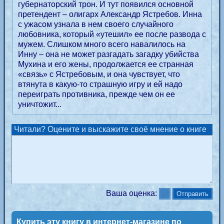
губернаторский трон. И тут появился основной
претендент – олигарх Александр Ястребов. Инна
с ужасом узнала в нем своего случайного
любовника, который «утешил» ее после развода с
мужем. Слишком много всего навалилось на
Инну – она не может разгадать загадку убийства
Мухина и его жены, продолжается ее странная
«связь» с Ястребовым, и она чувствует, что
втянута в какую-то страшную игру и ей надо
переиграть противника, прежде чем он ее
уничтожит...
Читали? Оцените и выскажите своё мнение о книге
Ваша оценка:
Купить эту книгу в интернет-магазине по