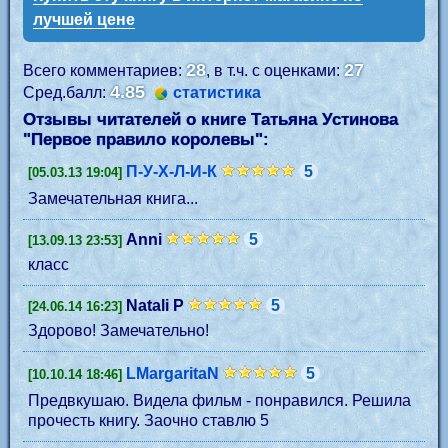
лучшей цене
28
27
Всего комментариев:
, в т.ч. с оценками:
4.85
Сред.балл:
статистика
Отзывы читателей о книге Татьяна Устинова
"
Первое правило королевы
":
П-У-Х-Л-И-К
5
[05.03.13 19:04]
Замечательная книга...
Anni
5
[13.09.13 23:53]
класс
Natali P
5
[24.06.14 16:23]
Здорово! Замечательно!
LMargaritaN
5
[10.10.14 18:46]
Предвкушаю. Видела фильм - понравился. Решила
прочесть книгу. Заочно ставлю 5