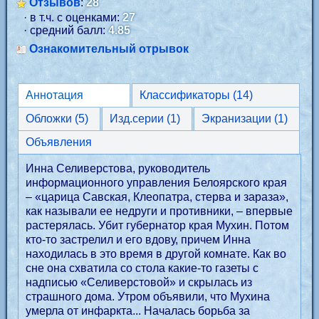
Отзывов
:
28
· в т.ч. с оценками:
27
· средний балл:
4.85
Ознакомительный отрывок
Аннотация
Классификаторы (14)
Обложки (5)
Изд.серии (1)
Экранизации (1)
Объявления
Инна Селиверстова, руководитель
информационного управления Белоярского края
– «царица Савская, Клеопатра, стерва и зараза»,
как называли ее недруги и противники, – впервые
растерялась. Убит губернатор края Мухин. Потом
кто-то застрелил и его вдову, причем Инна
находилась в это время в другой комнате. Как во
сне она схватила со стола какие-то газеты с
надписью «Селиверстовой» и скрылась из
страшного дома. Утром объявили, что Мухина
умерла от инфаркта... Началась борьба за