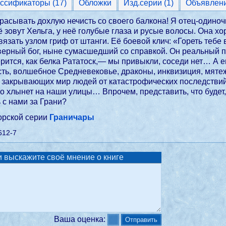
Классификаторы (17)
Обложки
Изд.серии (1)
Объявлен
асывать дохлую нечисть со своего балкона! Я отец-одиноч
ё зовут Хельга, у неё голубые глаза и русые волосы. Она х
вязать узлом гриф от штанги. Её боевой клич: «Гореть тебе 
ерный бог, ныне сумасшедший со справкой. Он реальный пс
рится, как белка Рататоск,— мы привыкли, соседи нет… А 
сть, волшебное Средневековье, драконы, инквизиция, мят
закрывающих мир людей от катастрофических последствий р
 хлынет на наши улицы… Впрочем, представить, что будет,
 с нами за Грани?
торской серии
Граничары
612-7
 выскажите своё мнение о книге
Ваша оценка: