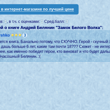
у в интернет-магазине по лучшей цене
1
1
3
ев:
, в т.ч. с оценками:
Сред.балл:
й о книге Андрей Белянин "
Замок Белого Волка
":
yshko
3
ется книга. Банально потому, что СКУЧНО. Герой - скучный 
е дашь больше 6 лет, какие там почти 18??? Сюжет - не инте
ее, как именно победят герои, кто виноват и что будет даль
йчасошный Белянин. :(