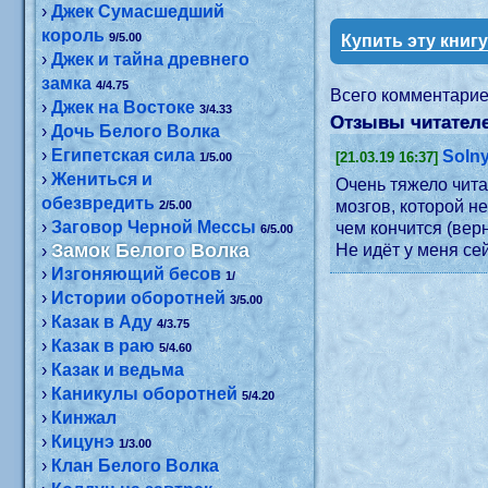
›
Джек Сумасшедший
король
9/5.00
Купить эту книг
›
Джек и тайна древнего
замка
4/4.75
Всего комментари
›
Джек на Востоке
3/4.33
Отзывы читателе
›
Дочь Белого Волка
›
Египетская сила
Soln
[21.03.19 16:37]
1/5.00
›
Жениться и
Очень тяжело чита
обезвредить
мозгов, которой н
2/5.00
›
Заговор Черной Мессы
чем кончится (верн
6/5.00
Замок Белого Волка
Не идёт у меня се
›
›
Изгоняющий бесов
1/
›
Истории оборотней
3/5.00
›
Казак в Аду
4/3.75
›
Казак в раю
5/4.60
›
Казак и ведьма
›
Каникулы оборотней
5/4.20
›
Кинжал
›
Кицунэ
1/3.00
›
Клан Белого Волка