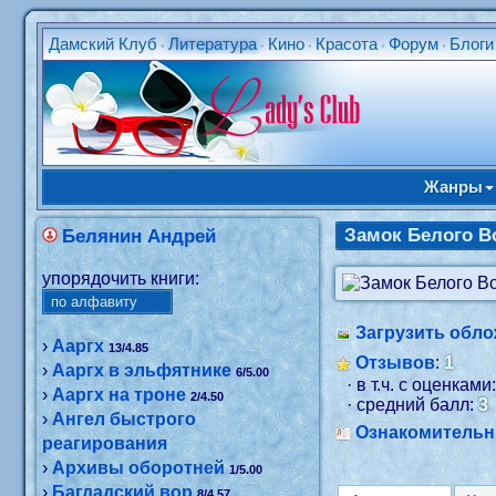
Дамский Клуб
Литература
Кино
Красота
Форум
Блоги
•
•
•
•
•
Жанры
Замок Белого В
Белянин Андрей
упорядочить книги:
Загрузить обло
›
Ааргх
13/4.85
Отзывов
:
1
›
Ааргх в эльфятнике
6/5.00
· в т.ч. с оценками
›
Ааргх на троне
2/4.50
· средний балл:
3
›
Ангел быстрого
Ознакомитель
реагирования
›
Архивы оборотней
1/5.00
›
Багдадский вор
8/4.57