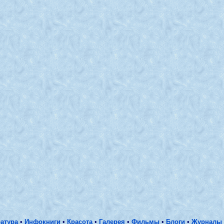
атура
•
Инфокниги
•
Красота
•
Галерея
•
Фильмы
•
Блоги
•
Журналы