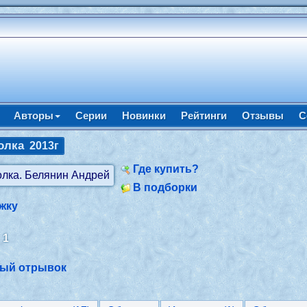
Авторы
Серии
Новинки
Рейтинги
Отзывы
С
олка
2013г
Где купить?
В подборки
жку
:
1
ный отрывок