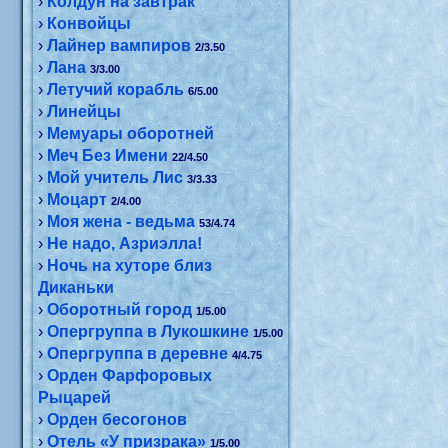
›
Колдун на завтрак
›
Конвойцы
›
Лайнер вампиров
2/3.50
›
Лана
3/3.00
›
Летучий корабль
6/5.00
›
Линейцы
›
Мемуары оборотней
›
Меч Без Имени
22/4.50
›
Мой учитель Лис
3/3.33
›
Моцарт
2/4.00
›
Моя жена - ведьма
53/4.74
›
Не надо, Азриэлла!
›
Ночь на хуторе близ
Диканьки
›
Оборотный город
1/5.00
›
Опергруппа в Лукошкине
1/5.00
›
Опергруппа в деревне
4/4.75
›
Орден Фарфоровых
Рыцарей
›
Орден бесогонов
›
Отель «У призрака»
1/5.00