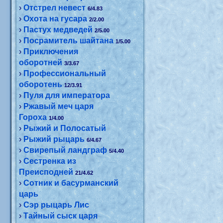
›
Отстрел невест
6/4.83
›
Охота на гусара
2/2.00
›
Пастух медведей
2/5.00
›
Посрамитель шайтана
1/5.00
›
Приключения
оборотней
3/3.67
›
Профессиональный
оборотень
12/3.91
›
Пуля для императора
›
Ржавый меч царя
Гороха
1/4.00
›
Рыжий и Полосатый
›
Рыжий рыцарь
6/4.67
›
Свирепый ландграф
5/4.40
›
Сестренка из
Преисподней
21/4.62
›
Сотник и басурманский
царь
›
Сэр рыцарь Лис
›
Тайный сыск царя