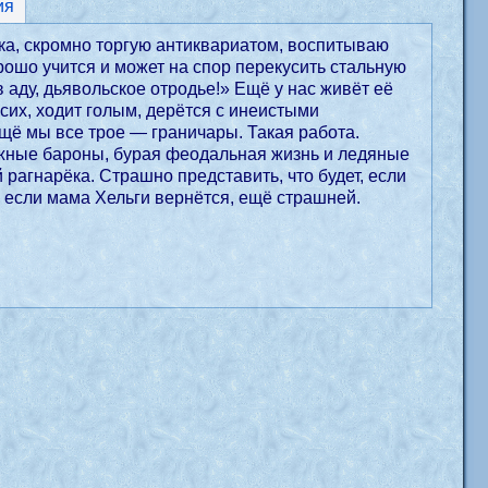
ия
ка, скромно торгую антиквариатом, воспитываю
орошо учится и может на спор перекусить стальную
в аду, дьявольское отродье!» Ещё у нас живёт её
их, ходит голым, дерётся с инеистыми
ещё мы все трое — граничары. Такая работа.
ежные бароны, бурая феодальная жизнь и ледяные
агнарёка. Страшно представить, что будет, если
 если мама Хельги вернётся, ещё страшней.