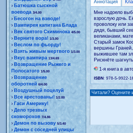
Аннотация
›
Батюшка сыскной
воевода
Мне надоело выбр
3/4.00
взрослую дочь. Е
›
Бесогон на взводе!
проволоку или за
›
Вампирея капитана Блада
дядя, бывший сев
›
Век святого Скиминока
4/5.00
великанами, мате
›
Верните вора!
1/3.00
Старый замок Ко
›
Веслом по фьорду!
вершины Граней, 
›
Взять живым мертвого
1/3.00
выжившее там зло
›
Вкус вампира
13/4.69
Рискнёте шагнуть
›
Возвращение Рыжего и
1-я книга в ав
Полосатого
1/5.00
›
Возвращение
ISBN
: 978-5-9922-1
оборотней
6/4.00
›
Воздушный поцелуй
Читали? Оцените и
›
Все арестованы!
1/2.00
›
Гаси Америку!
›
Дело трезвых
скоморохов
7/4.86
›
Демон по вызову
5/3.40
›
Демон с соседней улицы