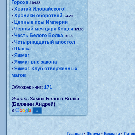
Гороха
24/4.58
›
Хватай Иловайского!
›
Хроники оборотней
6/4.20
›
Цепные псы Империи
›
Черный меч царя Кощея
1/3.00
›
Честь Белого Волка
1/1.00
›
Четырнадцатый апостол
›
Шашка
›
Яжмаг
›
Яжмаг вне закона
›
Яжмаг. Клуб отверженных
магов
Обложек книг:
171
Искать
Замок Белого Волка
(Белянин Андрей)
в
Главная
•
Форум
•
Беседки
•
Литер