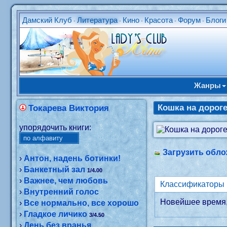
Дамский Клуб
Литература
Кино
Красота
Форум
Блоги
•
•
•
•
•
Жанры
Кошка на дорог
Токарева Виктория
упорядочить книги:
Загрузить обло
›
Антон, надень ботинки!
›
Банкетный зал
1/4.00
›
Важнее, чем любовь
›
Внутренний голос
Новейшее время,
›
Все нормально, все хорошо
›
Гладкое личико
3/4.50
›
День без вранья