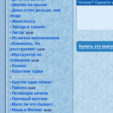
Читали? Оцените и
›
Дерево на крыше
›
Дома стоят дольше, чем
люди
›
Жена поэта
›
Звезда в тумане
›
Зигзаг
1/5.00
›
Из жизни миллионеров
›
Извинюсь. Не
Купить эту книг
расстреляют
1/4.00
›
Инструктор по
плаванию
1/5.00
›
Казино
›
Короткие гудки
Кошка на дороге
›
›
Кругом один обман
›
Лавина
1/4.00
›
Летающие качели
›
Лиловый костюм
›
Мало ли что бывает...
›
Маша и Феликс
3/4.50