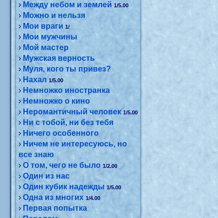
›
Между небом и землей
1/5.00
›
Можно и нельзя
›
Мои враги
1/
›
Мои мужчины
›
Мой мастер
›
Мужская верность
›
Муля, кого ты привез?
›
Нахал
1/5.00
›
Немножко иностранка
›
Немножко о кино
›
Неромантичный человек
1/5.00
›
Ни с тобой, ни без тебя
›
Ничего особенного
›
Ничем не интересуюсь, но
все знаю
›
О том, чего не было
1/2.00
›
Один из нас
›
Один кубик надежды
1/5.00
›
Одна из многих
1/4.00
›
Первая попытка