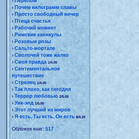
›
Перелом
›
Почем килограмм славы
›
Просто свободный вечер
›
Птица счастья
›
Рабочий момент
›
Римские каникулы
›
Розовые розы
›
Сальто-мортале
›
Сволочей тоже жалко
›
Своя правда
1/4.00
›
Сентиментальное
путешествие
›
Стрелец
1/4.00
›
Так плохо, как сегодня
›
Террор любовью
2/5.00
›
Уик-энд
1/5.00
›
Этот лучший из миров
›
Я есть, Ты есть, Он есть
8/4.20
Обложек книг:
517