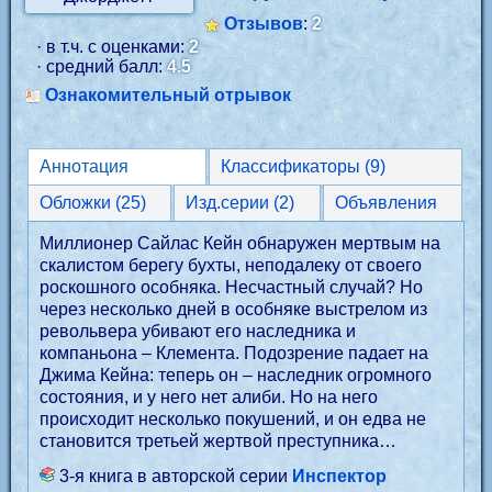
Отзывов
:
2
· в т.ч. с оценками:
2
· средний балл:
4.5
Ознакомительный отрывок
Аннотация
Классификаторы (9)
Обложки (25)
Изд.серии (2)
Объявления
Миллионер Сайлас Кейн обнаружен мертвым на
скалистом берегу бухты, неподалеку от своего
роскошного особняка. Несчастный случай? Но
через несколько дней в особняке выстрелом из
револьвера убивают его наследника и
компаньона – Клемента. Подозрение падает на
Джима Кейна: теперь он – наследник огромного
состояния, и у него нет алиби. Но на него
происходит несколько покушений, и он едва не
становится третьей жертвой преступника…
3-я книга в авторской серии
Инспектор