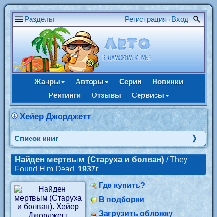
Разделы
Регистрация
Вход
•
Жанры
Авторы
Серии
Новинки
Рейтинги
Отзывы
Сервисы
Хейер Джорджетт
Cписок книг
Найден мертвым (Старуха и болван)
/ They
Found Him Dead
1937г
Где купить?
В подборки
Загрузить обложку