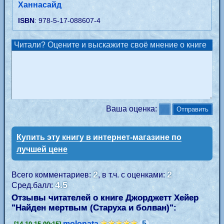
Ханнасайд
ISBN
: 978-5-17-088607-4
Читали? Оцените и выскажите своё мнение о книге
Ваша оценка:
Купить эту книгу в интернет-магазине по
лучшей цене
2
2
Всего комментариев:
, в т.ч. с оценками:
4.5
Сред.балл:
Отзывы читателей о книге Джорджетт Хейер
"
Найден мертвым (Старуха и болван)
":
molonata
5