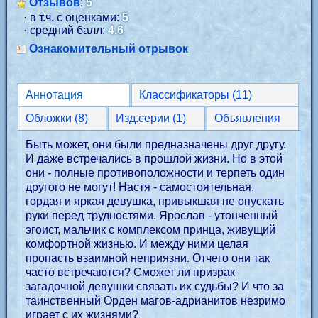
Отзывов
:
5
· в т.ч. с оценками:
5
· средний балл:
4.6
Ознакомительный отрывок
Аннотация
Классификаторы (11)
Обложки (8)
Изд.серии (1)
Объявления
Быть может, они были предназначены друг другу.
И даже встречались в прошлой жизни. Но в этой
они - полные противоположности и терпеть один
другого не могут! Настя - самостоятельная,
гордая и яркая девушка, привыкшая не опускать
руки перед трудностями. Ярослав - утонченный
эгоист, мальчик с комплексом принца, живущий
комфортной жизнью. И между ними целая
пропасть взаимной неприязни. Отчего они так
часто встречаются? Сможет ли призрак
загадочной девушки связать их судьбы? И что за
таинственный Орден магов-адрианитов незримо
играет с их жизнями?