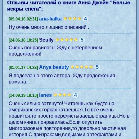
Отзывы читателей о книге Анна Джейн "
Белые
искры снега
":
aria-fialka
4
[09.04.16 02:31]
Ну очень много лишних описаний .
Scully
5
[24.06.16 18:25]
Очень понравилось! Жду с нетерпением
продолжения!
Anya beauty
5
[05.01.17 14:22]
Я подсела на этого автора. Жду продолжения
романа...
lanes
4
[14.09.19 18:13]
Очень сильно затянуто! Читаешь-как-будто на
американских горках катаешься.То все очень
нравится,то просто перелистываешь страницы.Но в
целом книга понравилась.Если опустить
многоразовые повторения,то довольно мистичная
история.С призраками,ведьмами,артефактами и