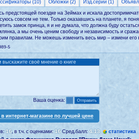
Классификаторы (10)
Обложки (2)
Изд.серии (1)
Объявл
сь предстоящей поездке на Зеймах и искала достопримечате
есуюсь совсем не тем. Только оказавшись на планете, я пон
тить замок принца, я и не думала, что должна буду остаться
емлянка, а мы очень ценим свободу и независимость и сраж
воим правилам. Не можешь изменить весь мир – измени его 
989-5
 выскажите своё мнение о книге
Ваша оценка:
у в интернет-магазине по лучшей цене
16
16
4.13
ев:
, в т.ч. с оценками:
Сред.балл:
статистика