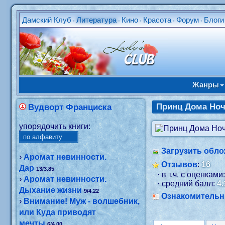
Дамский Клуб
Литература
Кино
Красота
Форум
Блоги
•
•
•
•
•
Жанры
Принц Дома Но
Вудворт Франциска
упорядочить книги:
Загрузить обло
›
Аромат невинности.
Отзывов
:
16
Дар
13/3.85
· в т.ч. с оценками
›
Аромат невинности.
· средний балл:
4.
Дыхание жизни
9/4.22
Ознакомитель
›
Внимание! Муж - волшебник,
или Куда приводят
мечты
6/4.00