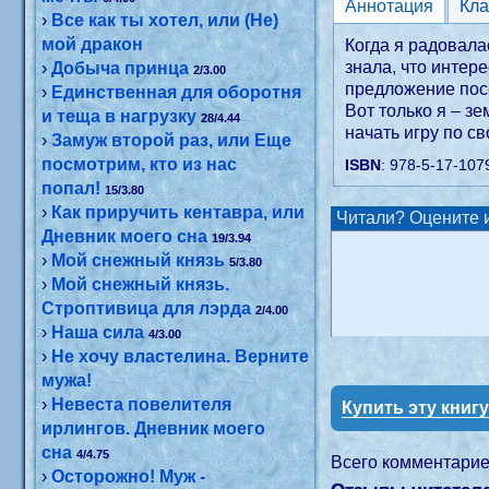
Аннотация
›
Все как ты хотел, или (Не)
мой дракон
Когда я радовала
знала, что интер
›
Добыча принца
2/3.00
предложение посе
›
Единственная для оборотня
Вот только я – з
и теща в нагрузку
28/4.44
начать игру по с
›
Замуж второй раз, или Еще
посмотрим, кто из нас
ISBN
: 978-5-17-107
попал!
15/3.80
›
Как приручить кентавра, или
Читали? Оцените и
Дневник моего сна
19/3.94
›
Мой снежный князь
5/3.80
›
Мой снежный князь.
Строптивица для лэрда
2/4.00
›
Наша сила
4/3.00
›
Не хочу властелина. Верните
мужа!
›
Невеста повелителя
Купить эту книг
ирлингов. Дневник моего
сна
4/4.75
Всего комментари
›
Осторожно! Муж -