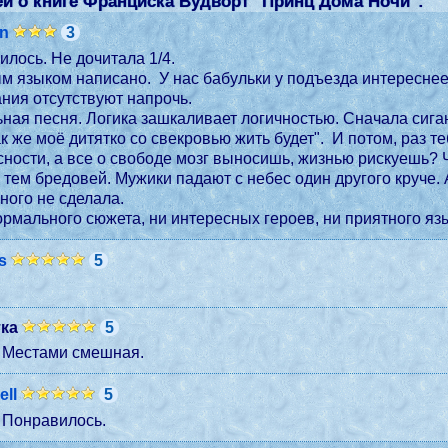
й о книге Франциска Вудворт "
Принц Дома Ночи
":
en
3
Вообще не понравилось. Не дочитала 1/4.
 языком написано. У нас бабульки у подъезда интереснее р
ния отсутствуют напрочь.
ьная песня. Логика зашкаливает логичностью. Сначала сиган
ак же моё дитятко со свекровью жить будет". И потом, раз те
ности, а все о свободе мозг выносишь, жизнью рискуешь? 
 тем бредовей. Мужики падают с небес один другого круче. 
зного не сделала.
ормального сюжета, ни интересных героев, ни приятного язы
is
5
ка
5
. Местами смешная.
ell
5
 Понравилось.