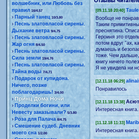
Отзывы читателе
волшебник, или Любовь без
правил
Taul
[09.11.18 20:40]
16/4.57
›
Парный танец
10/3.80
›
Песнь златовласой сирены.
Таким примитивным
Дыхание ветра
преснятина. Описа
9/4.75
Героиня это отдел
›
Песнь златовласой сирены.
потом вдруг "ах, к
Жар огня
8/4.50
думаешь и безопас
›
Песнь златовласой сирены.
тоже. Чем дальше,
Сила земли
19/4.76
книгу ничего поле
›
Песнь златовласой сирены.
Я не увидела ни н
Тайна воды
7/4.71
›
Подарок от купидона.
alina
[12.11.18 06:29]
Ничего, позже
Понравилось
поблагодаришь!
3/4.00
Принц Дома Ночи
›
Асют
[12.11.18 13:38]
›
Проделки богини, или
Интересная книга
Невесту заказывали?
5/3.80
›
Роза для Палача
8/4.75
Marib
[11.12.18 11:33]
›
Смешение судеб. Дневник
Интересная книга.
моего сна
1/2.00