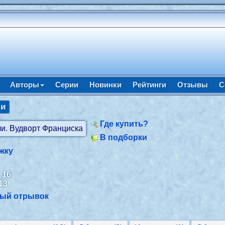
Авторы
Серии
Новинки
Рейтинги
Отзывы
С
чи
Где купить?
В подборки
жку
:
16
13
ный отрывок