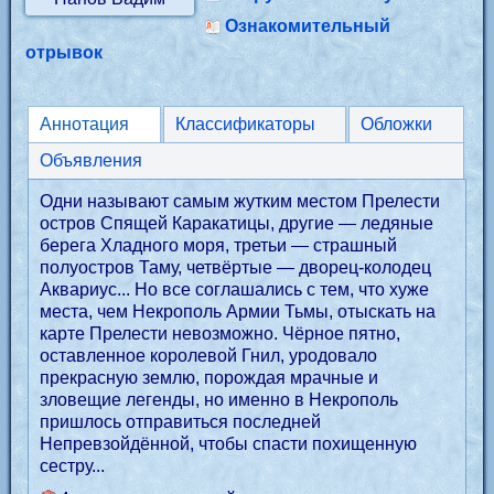
Ознакомительный
отрывок
Аннотация
Классификаторы
Обложки
Объявления
Одни называют самым жутким местом Прелести
остров Спящей Каракатицы, другие — ледяные
берега Хладного моря, третьи — страшный
полуостров Таму, четвёртые — дворец-колодец
Аквариус... Но все соглашались с тем, что хуже
места, чем Некрополь Армии Тьмы, отыскать на
карте Прелести невозможно. Чёрное пятно,
оставленное королевой Гнил, уродовало
прекрасную землю, порождая мрачные и
зловещие легенды, но именно в Некрополь
пришлось отправиться последней
Непревзойдённой, чтобы спасти похищенную
сестру...