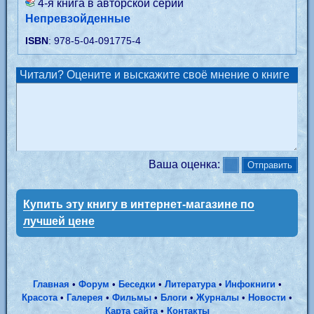
4-я книга в авторской серии
Непревзойденные
ISBN
: 978-5-04-091775-4
Читали? Оцените и выскажите своё мнение о книге
Ваша оценка:
Купить эту книгу в интернет-магазине по
лучшей цене
Главная
•
Форум
•
Беседки
•
Литература
•
Инфокниги
•
Красота
•
Галерея
•
Фильмы
•
Блоги
•
Журналы
•
Новости
•
Карта сайта
•
Контакты