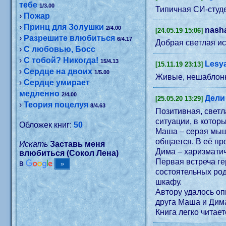
тебе
1/3.00
Типичная СИ-студе
›
Пожар
›
Принц для Золушки
2/4.00
nash
[24.05.19 15:06]
›
Разрешите влюбиться
6/4.17
Добрая светлая ис
›
С любовью, Босс
›
С тобой? Никогда!
15/4.13
Lesya
[15.11.19 23:13]
›
Сердце на двоих
1/5.00
Живые, нешаблонн
›
Сердце умирает
медленно
2/4.00
Дели
[25.05.20 13:29]
›
Теория поцелуя
8/4.63
Позитивная, светл
ситуации, в котор
Обложек книг:
50
Маша – серая мышк
общается. В её пр
Искать
Заставь меня
Дима – харизмати
влюбиться (Сокол Лена)
Первая встреча гер
в
состоятельных род
шкафу.
Автору удалось оп
друга Маша и Дим
Книга легко читае