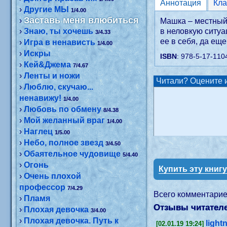
Аннотация
›
Другие МЫ
1/4.00
Заставь меня влюбиться
›
Машка – местный 
›
Знаю, ты хочешь
в неловкую ситуа
3/4.33
ее в себя, да еще
›
Игра в ненависть
1/4.00
›
Искры
ISBN
: 978-5-17-110
›
Кей&Джема
7/4.67
›
Ленты и ножи
Читали? Оцените и
›
Люблю, скучаю...
ненавижу!
1/4.00
›
Любовь по обмену
8/4.38
›
Мой желанный враг
1/4.00
›
Наглец
1/5.00
›
Небо, полное звезд
3/4.50
›
Обаятельное чудовище
5/4.40
›
Огонь
Купить эту книг
›
Очень плохой
профессор
7/4.29
Всего комментари
›
Пламя
Отзывы читателе
›
Плохая девочка
3/4.00
›
Плохая девочка. Путь к
light
[02.01.19 19:24]