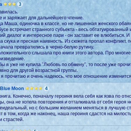
a
3
авилась.
 и заряжает для дальнейшего чтение.
ца Маша, одиночка в классе, но не лишенная женского об
нное знакомство у дверей
кий диалог и интересное пари - он заставит ее влюбиться. 
а скука и пресная наивность. Из сюжета пропал конфликт, 
ачала превратились в черно-белую рутину.
оложительного слышала про книги этого автора. Про многие,
оизведение.
 бы я уже не купила "Любовь по обмену", то после уже прочи
 явно для другой возрастной группы.
я прочитаю и очень надеюсь, что мое отношение изменится
 Blue Moon
4
нига. Конечно, поначалу героиня вела себя как язва по отн
, она не хотела повторения и отталкивала от себя героя не 
еидеальный, но с большим желанием меняться в лучшую сто
ит в том, когда же наконец, наша героиня сдастся на милост
и страстей.