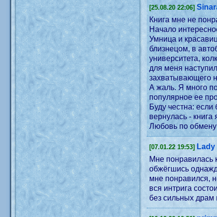
Sinar
[25.08.20 22:06]
Книга мне не понр
Начало интересное
Умница и красави
близнецом, в автобусе встречает странного субъекта - весь обтатуированный и явно обкуренный. Стра
университета, кол
для меня наступил
захватывающего н
А жаль. Я много п
популярное ее пр
Буду честна: если
вернулась - книга
Любовь по обмену 
Lady
[07.01.22 19:53]
Мне понравилась к
обжёгшись однажды
мне понравился, н
вся интрига состо
без сильных драм 