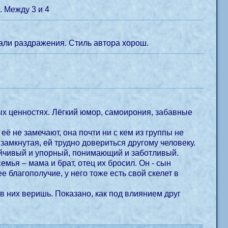
. Между 3 и 4
али раздражения. Стиль автора хорош.
ных ценностях. Лёгкий юмор, самоирония, забавные
её не замечают, она почти ни с кем из группы не
замкнутая, ей трудно довериться другому человеку.
ойчивый и упорный, понимающий и заботливый.
мама и брат, отец их бросил. Он - сын
 благополучие, у него тоже есть свой скелет в
 в них веришь. Показано, как под влиянием друг