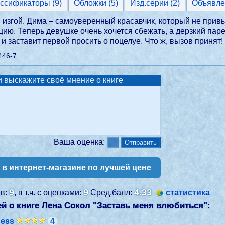
Классификаторы (9)
Обложки (5)
Изд.серии (2)
Объявле
изгой. Дима – самоуверенный красавчик, который не привык
цию. Теперь девушке очень хочется сбежать, а дерзкий пар
 и заставит первой просить о поцелуе. Что ж, вызов принят! 
446-7
 выскажите своё мнение о книге
Ваша оценка:
у в интернет-магазине по лучшей цене
9
9
4.33
ев:
, в т.ч. с оценками:
Сред.балл:
статистика
й о книге Лена Сокол "
Заставь меня влюбиться
":
ness
4