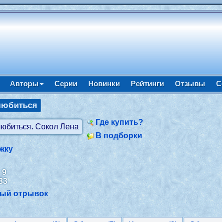
Авторы
Серии
Новинки
Рейтинги
Отзывы
С
любиться
Где купить?
В подборки
жку
:
9
33
ный отрывок