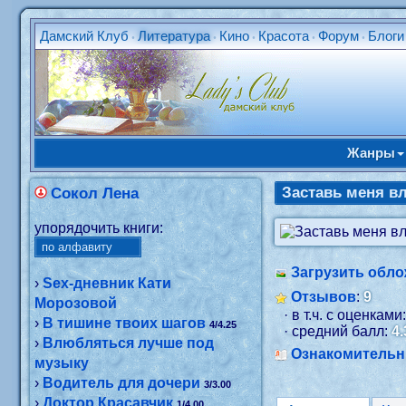
Дамский Клуб
Литература
Кино
Красота
Форум
Блоги
•
•
•
•
•
Жанры
Заставь меня в
Сокол Лена
упорядочить книги:
Загрузить обло
›
Sex-дневник Кати
Отзывов
:
9
Морозовой
· в т.ч. с оценками
›
В тишине твоих шагов
4/4.25
· средний балл:
4.
›
Влюбляться лучше под
Ознакомитель
музыку
›
Водитель для дочери
3/3.00
›
Доктор Красавчик
1/4.00