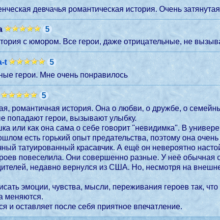
нческая девчачья романтическая история. Очень затянутая
а
5
тория с юмором. Все герои, даже отрицательные, не вызыв
-t
5
ые герои. Мне очень понравилось
5
ая, романтичная история. Она о любви, о дружбе, о семей
ые попадают герои, вызывают улыбку.
а или как она сама о себе говорит "невидимка". В универе 
ошлом есть горький опыт предательства, поэтому она очень 
чный татуированный красавчик. А ещё он невероятно наст
оев повеселила. Они совершенно разные. У неё обычная семья – 
ителей, недавно вернулся из США. Но, несмотря на внешнее
исать эмоции, чувства, мысли, переживания героев так, что
а меняются.
тся и оставляет после себя приятное впечатление.