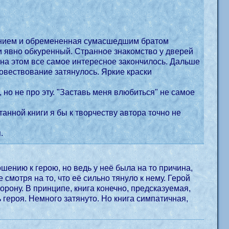
аянием и обремененная сумасшедшим братом
И на этом все самое интересное закончилось. Дальше
повествование затянулось. Яркие краски
 но не про эту. "Заставь меня влюбиться" не самое
танной книги я бы к творчеству автора точно не
.
ошению к герою, но ведь у неё была на то причина,
смотря на то, что её сильно тянуло к нему. Герой
рону. В принципе, книга конечно, предсказуемая,
ь героя. Немного затянуто. Но книга симпатичная,