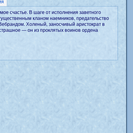
ия
л мое счастье. В шаге от исполнения заветного
огущественным кланом наемников, предательство
 Вебрандом. Холеный, заносчивый аристократ в
 страшное — он из проклятых воинов ордена