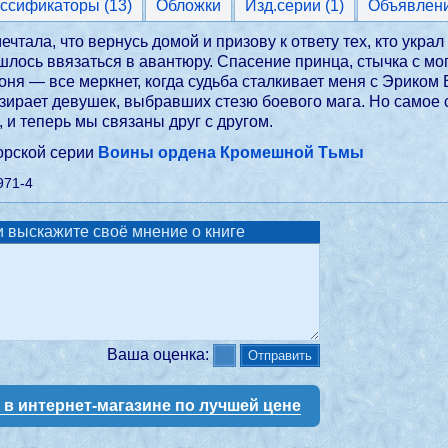
Классификаторы (13)
Обложки
Изд.серии (1)
Объявлен
ечтала, что вернусь домой и призову к ответу тех, кто укра
шлось ввязаться в авантюру. Спасение принца, стычка с м
оня — все меркнет, когда судьба сталкивает меня с Эриком
зирает девушек, выбравших стезю боевого мага. Но самое
и теперь мы связаны друг с другом.
торской серии
Воины ордена Кромешной Тьмы
971-4
 выскажите своё мнение о книге
Ваша оценка:
у в интернет-магазине по лучшей цене