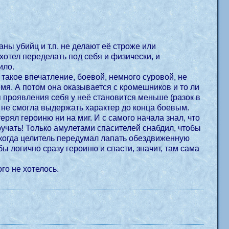
ны убийц и т.п. не делают её строже или
хотел переделать под себя и физически, и
ило.
 такое впечатление, боевой, немного суровой, не
емя. А потом она оказывается с кромешников и то ли
я проявления себя у неё становится меньше (разок в
ор не смогла выдержать характер до конца боевым.
ерял героиню ни на миг. И с самого начала знал, что
ручать! Только амулетами спасителей снабдил, чтобы
, когда целитель передумал лапать обездвиженную
бы логично сразу героиню и спасти, значит, там сама
го не хотелось.