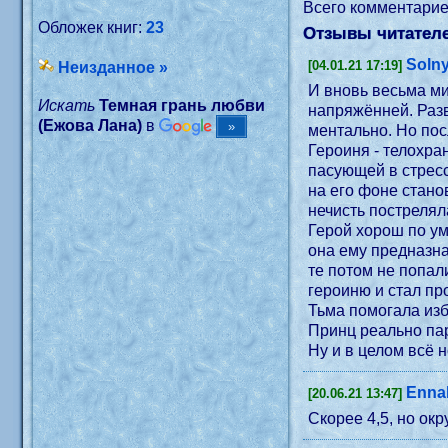
Всего комментари
Обложек книг:
23
Отзывы читателе
Soln
[04.01.21 17:19]
Неизданное »
И вновь весьма ми
Искать
Темная грань любви
напряжённей. Разв
(Ежова Лана)
в
ментально. Но пос
Героиня - телохра
пасующей в стресс
на его фоне стано
нечисть пострелял
Герой хорош по умо
она ему предназна
те потом не попал
героиню и стал пр
Тьма помогала изб
Принц реально пар
Ну и в целом всё 
Enna
[20.06.21 13:47]
Скорее 4,5, но ок