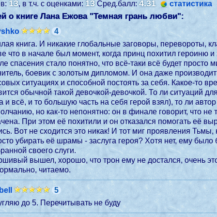
13
13
4.31
ев:
, в т.ч. с оценками:
Сред.балл:
статистика
й о книге Лана Ежова "
Темная грань любви
":
yshko
4
лая книга. И никакие глобальные заговоры, перевороты, кла
е что в начале был момент, когда принц похитил героиню и 
ле спасения стало понятно, что всё-таки всё будет просто м
нитель, боевик с золотым дипломом. И она даже производит
овых ситуациях и способной постоять за себя. Какое-то вр
вится обычной такой девочкой-девочкой. То ли ситуаций дл
а и всё, и то большую часть на себя герой взял), то ли авт
лчанию, но как-то непонятно: он в финале говорит, что не т
чена. При этом её похитили и он отказался помогать её вы
ись. Вот не сходится это никак! И тот миг проявления Тьмы
осто убирать её шрамы - заслуга героя? Хотя нет, ему было 
ранной своего слуги.
шивый вышел, хорошо, что трон ему не достался, очень это
нормально, читаемо.
bell
5
ругляю до 5. Перечитывать не буду