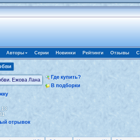
Авторы
Серии
Новинки
Рейтинги
Отзывы
С
юбви
Где купить?
В подборки
жку
:
13
31
ный отрывок