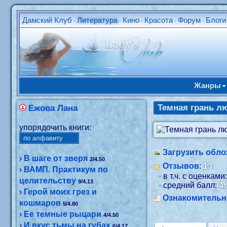
Дамский Клуб
Литература
Кино
Красота
Форум
Блоги
•
•
•
•
•
Жанры
Темная грань л
Ежова Лана
упорядочить книги:
Загрузить обло
›
В шаге от зверя
2/4.50
Отзывов
:
13
›
ВАМП. Практикум по
· в т.ч. с оценками
целительству
9/4.13
· средний балл:
4.
›
Герой моих грез и
Ознакомитель
кошмаров
5/4.80
›
Ее темные рыцари
4/4.50
›
И вкус тьмы на губах
6/4.17