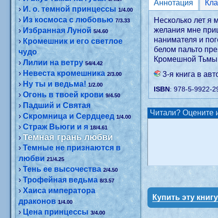
Аннотация
›
И. о. темной принцессы
1/4.00
›
Из космоса с любовью
Несколько лет я м
7/3.33
желания мне при
›
Избранная Луной
5/4.60
нанимателя и пог
›
Кромешник и его светлое
белом пальто пре
чудо
Кромешной Тьмы, 
›
Лилии на ветру
54/4.42
›
Невеста кромешника
3-я книга в ав
2/3.00
›
Ну ты и ведьма!
1/2.00
ISBN
: 978-5-9922-2
›
Огонь в твоей крови
9/4.50
›
Падший и Святая
Читали? Оцените и
›
Скромница и Сердцеед
1/4.00
›
Страж Вьюги и я
18/4.61
Темная грань любви
›
›
Темные не признаются в
любви
21/4.25
›
Тень ее высочества
2/4.50
›
Трофейная ведьма
8/3.57
›
Хаиса императора
Купить эту книг
драконов
1/4.00
›
Цена принцессы
3/4.00