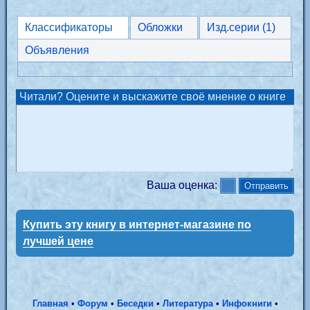
Классификаторы
Обложки
Изд.серии (1)
Объявления
Читали? Оцените и выскажите своё мнение о книге
Ваша оценка:
Купить эту книгу в интернет-магазине по
лучшей цене
Главная
•
Форум
•
Беседки
•
Литература
•
Инфокниги
•