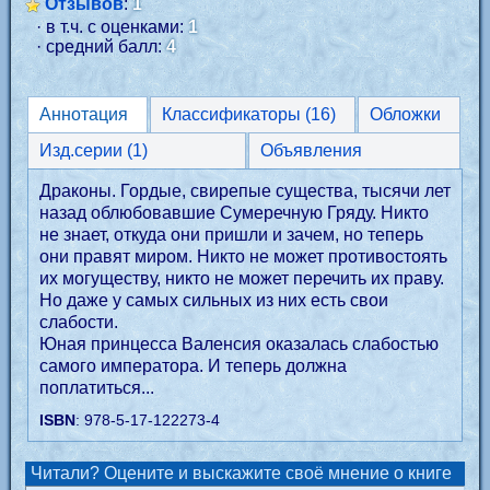
Отзывов
:
1
· в т.ч. с оценками:
1
· средний балл:
4
Аннотация
Классификаторы (16)
Обложки
Изд.серии (1)
Объявления
Драконы. Гордые, свирепые существа, тысячи лет
назад облюбовавшие Сумеречную Гряду. Никто
не знает, откуда они пришли и зачем, но теперь
они правят миром. Никто не может противостоять
их могуществу, никто не может перечить их праву.
Но даже у самых сильных из них есть свои
слабости.
Юная принцесса Валенсия оказалась слабостью
самого императора. И теперь должна
поплатиться...
ISBN
: 978-5-17-122273-4
Читали? Оцените и выскажите своё мнение о книге