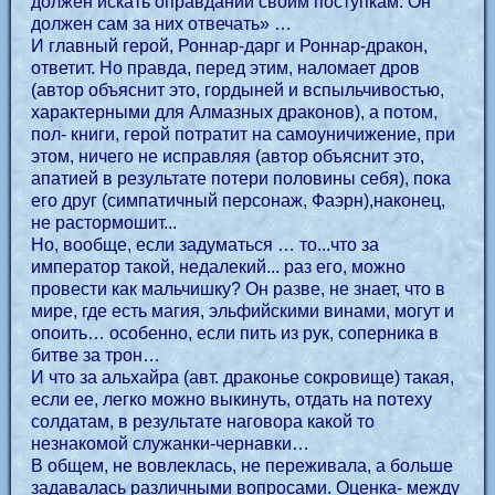
должен искать оправданий своим поступкам. Он
должен сам за них отвечать» …
И главный герой, Роннар-дарг и Роннар-дракон,
ответит. Но правда, перед этим, наломает дров
(автор объяснит это, гордыней и вспыльчивостью,
характерными для Алмазных драконов), а потом,
пол- книги, герой потратит на самоуничижение, при
этом, ничего не исправляя (автор объяснит это,
апатией в результате потери половины себя), пока
его друг (симпатичный персонаж, Фаэрн),наконец,
не растормошит...
Но, вообще, если задуматься … то...что за
император такой, недалекий... раз его, можно
провести как мальчишку? Он разве, не знает, что в
мире, где есть магия, эльфийскими винами, могут и
опоить… особенно, если пить из рук, соперника в
битве за трон…
И что за альхайра (авт. драконье сокровище) такая,
если ее, легко можно выкинуть, отдать на потеху
солдатам, в результате наговора какой то
незнакомой служанки-чернавки…
В общем, не вовлеклась, не переживала, а больше
задавалась различными вопросами. Оценка- между