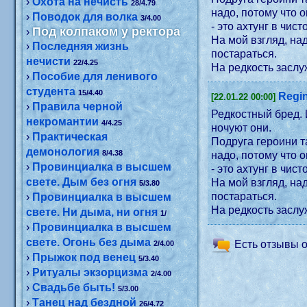
›
Охота на нечисть
28/4.79
надо, потому что 
›
Поводок для волка
3/4.00
- это ахтунг в чис
Под колпаком у ректора
›
На мой взгляд, на
›
Последняя жизнь
постараться.
нечисти
22/4.25
На редкость заслу
›
Пособие для ленивого
студента
15/4.40
Regi
[22.01.22 00:00]
›
Правила черной
Редкостный бред. 
некромантии
4/4.25
ночуют они.
›
Практическая
Подруга героини т
демонология
8/4.38
надо, потому что 
›
Провинциалка в высшем
- это ахтунг в чис
свете. Дым без огня
На мой взгляд, на
5/3.80
постараться.
›
Провинциалка в высшем
На редкость заслу
свете. Ни дыма, ни огня
1/
›
Провинциалка в высшем
свете. Огонь без дыма
Есть отзывы о
2/4.00
›
Прыжок под венец
5/3.40
›
Ритуалы экзорцизма
2/4.00
›
Свадьбе быть!
5/3.00
›
Танец над бездной
26/4.72