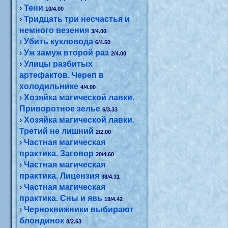
›
Тени
10/4.00
›
Тридцать три несчастья и
немного везения
3/4.00
›
Убить кукловода
6/4.50
›
Уж замуж второй раз
2/4.00
›
Улицы разбитых
артефактов. Череп в
холодильнике
4/4.00
›
Хозяйка магической лавки.
Приворотное зелье
6/3.33
›
Хозяйка магической лавки.
Третий не лишний
2/2.00
›
Частная магическая
практика. Заговор
20/4.60
›
Частная магическая
практика. Лицензия
38/4.31
›
Частная магическая
практика. Сны и явь
19/4.42
›
Чернокнижники выбирают
блондинок
8/2.63