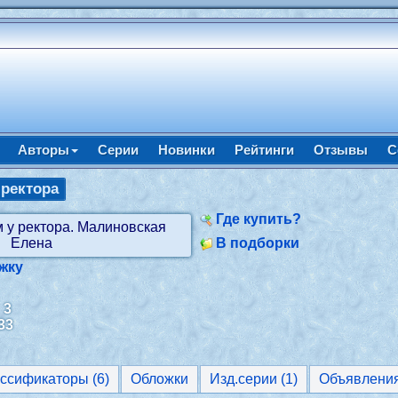
Авторы
Серии
Новинки
Рейтинги
Отзывы
С
 ректора
Где купить?
В подборки
жку
:
3
33
Классификаторы (6)
Обложки
Изд.серии (1)
Объявлени