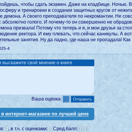
 пойдешь, чтобы сдать экзамен. Даже на кладбище. Ночью. В
осферу и тренировки в создании защитных кругов от нежити. 
е демона. А своего преподавателя по некромантии. Не совсе
: абсолютно голого. И почему-то он совершенно не обрадо
емона призвала! Потому что теперь и я, и мои друзья за с
юдение ректора. И ему плевать, что сейчас каникулы. А вот
тельные занятия. Ну да ладно, где наша не пропадала! Ка
025-4
 выскажите своё мнение о книге
Ваша оценка:
у в интернет-магазине по лучшей цене
4
3
3.33
ев:
, в т.ч. с оценками:
Сред.балл: