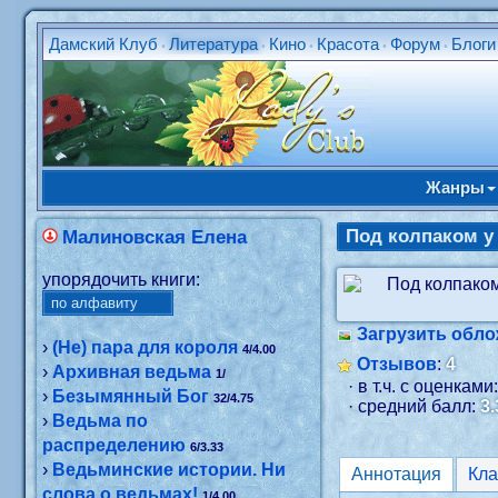
Дамский Клуб
Литература
Кино
Красота
Форум
Блоги
•
•
•
•
•
Жанры
Под колпаком у
Малиновская Елена
упорядочить книги:
Загрузить обло
›
(Не) пара для короля
4/4.00
Отзывов
:
4
›
Архивная ведьма
1/
· в т.ч. с оценками
›
Безымянный Бог
32/4.75
· средний балл:
3.
›
Ведьма по
распределению
6/3.33
›
Ведьминские истории. Ни
Аннотация
слова о ведьмах!
1/4.00