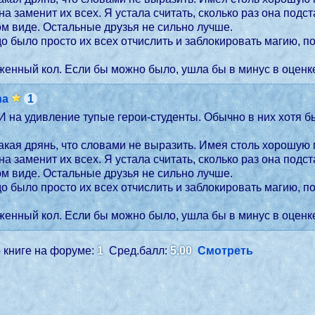
она заменит их всех. Я устала считать, сколько раз она под
том виде. Остальные друзья не сильно лучше.
до было просто их всех отчислить и заблокировать магию, п
женный кол. Если бы можно было, ушла бы в минус в оценк
na
1
И на удивление тупые герои-студенты. Обычно в них хотя бы
акая дрянь, что словами не выразить. Имея столь хорошую п
она заменит их всех. Я устала считать, сколько раз она под
том виде. Остальные друзья не сильно лучше.
до было просто их всех отчислить и заблокировать магию, п
женный кол. Если бы можно было, ушла бы в минус в оценк
 книге на форуме:
1
Сред.балл:
5.00
Смотреть