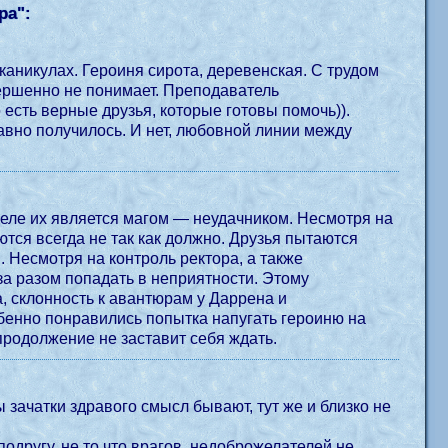
ра
":
каникулах. Героиня сирота, деревенская. С трудом
овершенно не понимает. Преподаватель
 есть верные друзья, которые готовы помочь)).
авно получилось. И нет, любовной линии между
деле их является магом — неудачником. Несмотря на
ются всегда не так как должно. Друзья пытаются
 Несмотря на контроль ректора, а также
зом попадать в неприятности. Этому
, склонность к авантюрам у Даррена и
бенно понравились попытка напугать героиню на
родолжение не заставит себя ждать.
 зачатки здравого смысл бывают, тут же и близко не
одругу, не то что врагов, недоброжелателей не