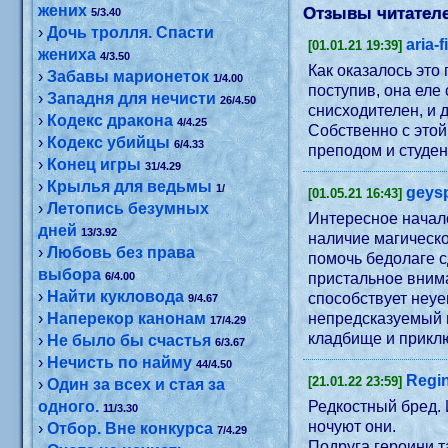
жених
Отзывы читателе
5/3.40
›
Дочь тролля. Спасти
aria-f
[01.01.21 19:39]
жениха
4/3.50
Как оказалось это
›
Забавы марионеток
1/4.00
поступив, она еле
›
Западня для нечисти
26/4.50
снисходителен, и 
›
Кодекс дракона
4/4.25
Собственно с этой
›
Кодекс убийцы
6/4.33
преподом и студен
›
Конец игры
31/4.29
›
Крылья для ведьмы
1/
geys
[01.05.21 16:43]
›
Летопись безумных
Интересное начало
дней
13/3.92
наличие магическо
›
Любовь без права
помочь бедолаге с
выбора
6/4.00
пристальное вниман
›
Найти кукловода
способствует неуе
9/4.67
›
Наперекор канонам
непредсказуемый м
17/4.29
кладбище и приклю
›
Не было бы счастья
6/3.67
›
Нечисть по найму
44/4.50
Regi
[21.01.22 23:59]
›
Один за всех и стая за
одного.
Редкостный бред. 
11/3.30
ночуют они.
›
Отбор. Вне конкурса
7/4.29
Подруга героини т