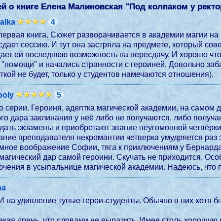
й о книге Елена Малиновская "
Под колпаком у ректо
ialka
4
 первая книга. Сюжет разворачивается в академии магии на 
 сдает сессию. И тут она застряла на предмете, который с
дает ей последнюю возможность на пересдачу. И хорошо что
 "помощи" и начались странности с героиней. Довольно заб
ткой не будет, только у студентов намечаются отношения).
poly
5
 серии. Героиня, адептка магической академии, на самом 
го дара заклинания у неё либо не получаются, либо получа
дать экзамены и приобретают звание неугомонной четвёрки.
ие преподавателя некромантии четверка умудряется раз за ра
мное воображение Софии, тяга к приключениям у Бернарда
агический дар самой героини. Скучать не приходится. Осо
чения в усыпальнице магической академии. Надеюсь, что п
na
И на удивление тупые герои-студенты. Обычно в них хотя бы
акая дрянь, что словами не выразить. Имея столь хорошую п