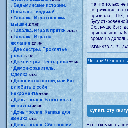
На что только не
›
Ведьминские истории.
погружения в атм
Попалась, ведьма!
призвала… Нет, н
›
Гадалка. Игра в кошки-
буду откровенной
мышки
23/4.05
Эх, лучше бы я д
›
Гадалка. Игра в прятки
21/4.67
пристальное набл
›
Гадалка. Игра на
время на дополни
желания
32/4.50
ISBN
: 978-5-17-134
›
Две сестры. Проклятье
рода
16/3.88
Читали? Оцените и
›
Две сестры. Честь рода
2/4.50
›
Демон-хранитель.
Сделка
7/4.43
›
Дневник пакостей, или Как
влюбить в себя
некроманта
4/3.00
›
Дочь тролля. В погоне за
женихом
4/4.50
Купить эту книг
›
Дочь тролля. Капкан для
жениха
4/4.25
›
Дочь тролля. Сбежавший
Всего комментари