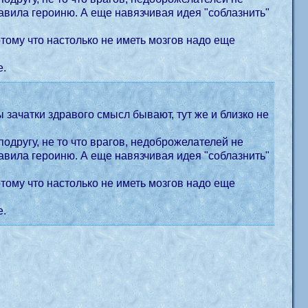
ставила героиню. А еще навязчивая идея "соблазнить"
отому что настолько не иметь мозгов надо еще
е.
 зачатки здравого смысл бывают, тут же и близко не
одругу, не то что врагов, недоброжелателей не
ставила героиню. А еще навязчивая идея "соблазнить"
отому что настолько не иметь мозгов надо еще
е.