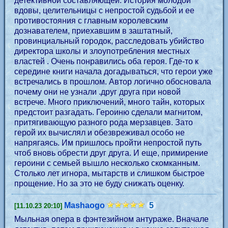
детективной составляющей. История молодой
вдовы, целительницы с непростой судьбой и ее
противостояния с главным королевским
дознавателем, приехавшим в заштатный,
провинциальный городок, расследовать убийство
директора школы и злоупотребления местных
властей . Очень понравились оба героя. Где-то к
середине книги начала догадываться, что герои уже
встречались в прошлом. Автор логично обосновала
почему они не узнали .друг друга при новой
встрече. Много приключений, много тайн, которых
предстоит разгадать. Героиню сделали магнитом,
притягивающую разного рода мерзавцев. Зато
герой их вычислял и обезвреживал особо не
напрягаясь. Им пришлось пройти непростой путь
чтоб вновь обрести друг друга. И еще, примирение
героини с семьей вышло несколько скомканным.
Столько лет игнора, мытарств и слишком быстрое
прощение. Но за это не буду снижать оценку.
Mashaogo
5
[11.10.23 20:10]
Мыльная опера в фэнтезийном антураже. Вначале