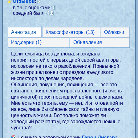
Отзывов
:
5
· в т.ч. с оценками:
5
· средний балл:
4.8
Аннотация
Классификаторы (13)
Обложки
Изд.серии (1)
Объявления
Целительница без диплома, я ожидала
неприятностей с первых дней своей авантюры,
но совсем не такого разоблачения! Привычной
жизни пришел конец с приездом въедливого
инспектора по делам чародеев.
Обвинения, покушения, похищения — все это
связано с появлением прославленного (и очень
циничного!) героя последней войны с демонами.
Мне есть что терять, ему — нет. И я готова пойти
на все, лишь бы сберечь свои тайны и главную
ценность в жизни. Вот только поможет ли
холодный расчет там, где зарождаются нежные
чувства?
1-я книга в авторской серии
Герои Дисгара