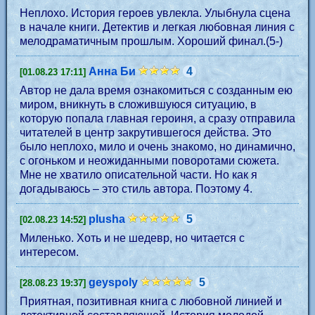
Неплохо. История героев увлекла. Улыбнула сцена
в начале книги. Детектив и легкая любовная линия с
мелодраматичным прошлым. Хороший финал.(5-)
Анна Би
4
[01.08.23 17:11]
Автор не дала время ознакомиться с созданным ею
миром, вникнуть в сложившуюся ситуацию, в
которую попала главная героиня, а сразу отправила
читателей в центр закрутившегося действа. Это
было неплохо, мило и очень знакомо, но динамично,
с огоньком и неожиданными поворотами сюжета.
Мне не хватило описательной части. Но как я
догадываюсь – это стиль автора. Поэтому 4.
plusha
5
[02.08.23 14:52]
Миленько. Хоть и не шедевр, но читается с
интересом.
geyspoly
5
[28.08.23 19:37]
Приятная, позитивная книга с любовной линией и