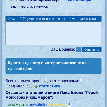
ISBN
: 978-5-04-179022-6
Читали? Оцените и выскажите своё мнение о книге
Ваша оценка:
Купить эту книгу в интернет-магазине по
лучшей цене
5
5
Всего комментариев:
, в т.ч. с оценками:
4.8
Сред.балл:
статистика
Отзывы читателей о книге Лана Ежова "
Герой
моих грез и кошмаров
":
aria-fialka
5
[29.07.23 23:32]