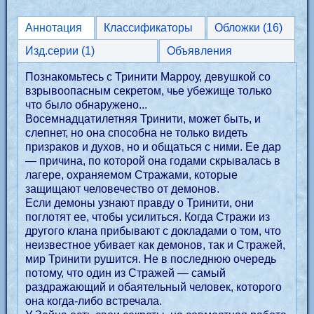
Аннотация
Классификаторы
Обложки (16)
Изд.серии (1)
Объявления
Познакомьтесь с Тринити Марроу, девушкой со
взрывоопасным секретом, чье убежище только
что было обнаружено...
Восемнадцатилетняя Тринити, может быть, и
слепнет, но она способна не только видеть
призраков и духов, но и общаться с ними. Ее дар
— причина, по которой она годами скрывалась в
лагере, охраняемом Стражами, которые
защищают человечество от демонов.
Если демоны узнают правду о Тринити, они
поглотят ее, чтобы усилиться. Когда Стражи из
другого клана прибывают с докладами о том, что
неизвестное убивает как демонов, так и Стражей,
мир Тринити рушится. Не в последнюю очередь
потому, что один из Стражей — самый
раздражающий и обаятельный человек, которого
она когда-либо встречала.