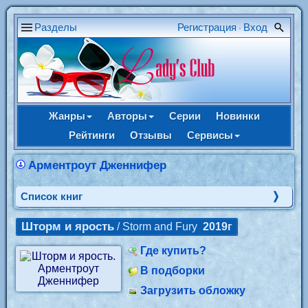
Разделы
Регистрация
Вход
•
Жанры
Авторы
Серии
Новинки
Рейтинги
Отзывы
Сервисы
Арментроут Дженнифер
Cписок книг
Шторм и ярость
/ Storm and Fury
2019г
Где купить?
В подборки
Загрузить обложку