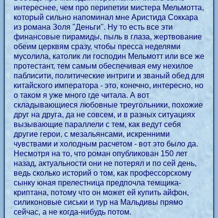
интереснее, чем про перипетии мистера Мельмотта,
который сильно напоминал мне Аристида Соккара
из романа Золя "Деньги". Ну то есть все эти
финансовые пирамиды, пыль в глаза, жертвование
обеим церквям сразу, чтобы пресса неделями
мусолила, католик ли господин Мельмотт или все же
протестант, тем самым обеспечивая ему нехилое
паблисити, политические интриги и званый обед для
китайского императора - это, конечно, интересно, но
о таком я уже много где читала. А вот
складывающиеся любовные треугольники, похожие
друг на друга, да не совсем, и в разных ситуациях
вызывающие параллели с тем, как ведут себя
другие герои, с мезальянсами, искренними
чувствами и холодным расчетом - вот это было да.
Несмотря на то, что роман опубликован 150 лет
назад, актуальности они не потерял и по сей день,
ведь сколько историй о том, как профессорскому
сынку юная прелестница предпочла темщика-
криптана, потому что он может ей купить айфон,
силиконовые сиськи и тур на Мальдивы прямо
сейчас, а не когда-нибудь потом.