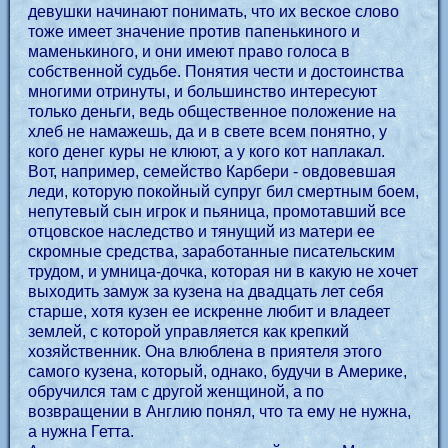
девушки начинают понимать, что их веское слово
тоже имеет значение против папенькиного и
маменькиного, и они имеют право голоса в
собственной судьбе. Понятия чести и достоинства
многими отринуты, и большинство интересуют
только деньги, ведь общественное положение на
хлеб не намажешь, да и в свете всем понятно, у
кого денег куры не клюют, а у кого кот наплакал.
Вот, например, семейство Карбери - овдовевшая
леди, которую покойный супруг бил смертным боем,
непутевый сын игрок и пьяница, промотавший все
отцовское наследство и тянущий из матери ее
скромные средства, заработанные писательским
трудом, и умница-дочка, которая ни в какую не хочет
выходить замуж за кузена на двадцать лет себя
старше, хотя кузен ее искренне любит и владеет
землей, с которой управляется как крепкий
хозяйственник. Она влюблена в приятеля этого
самого кузена, который, однако, будучи в Америке,
обручился там с другой женщиной, а по
возвращении в Англию понял, что та ему не нужна,
а нужна Гетта.