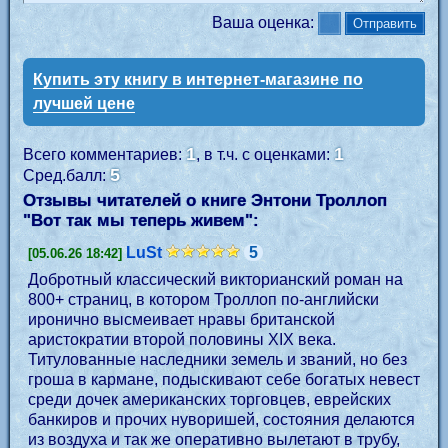
Ваша оценка:
Купить эту книгу в интернет-магазине по
лучшей цене
1
1
Всего комментариев:
, в т.ч. с оценками:
5
Сред.балл:
Отзывы читателей о книге Энтони Троллоп
"
Вот так мы теперь живем
":
LuSt
5
[05.06.26 18:42]
Добротный классический викторианский роман на
800+ страниц, в котором Троллоп по-английски
иронично высмеивает нравы британской
аристократии второй половины XIX века.
Титулованные наследники земель и званий, но без
гроша в кармане, подыскивают себе богатых невест
среди дочек американских торговцев, еврейских
банкиров и прочих нуворишей, состояния делаются
из воздуха и так же оперативно вылетают в трубу,