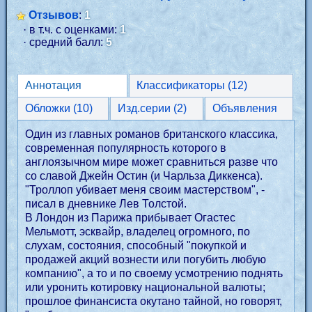
Отзывов
:
1
· в т.ч. с оценками:
1
· средний балл:
5
Аннотация
Классификаторы (12)
Обложки (10)
Изд.серии (2)
Объявления
Один из главных романов британского классика,
современная популярность которого в
англоязычном мире может сравниться разве что
со славой Джейн Остин (и Чарльза Диккенса).
"Троллоп убивает меня своим мастерством", -
писал в дневнике Лев Толстой.
В Лондон из Парижа прибывает Огастес
Мельмотт, эсквайр, владелец огромного, по
слухам, состояния, способный "покупкой и
продажей акций вознести или погубить любую
компанию", а то и по своему усмотрению поднять
или уронить котировку национальной валюты;
прошлое финансиста окутано тайной, но говорят,