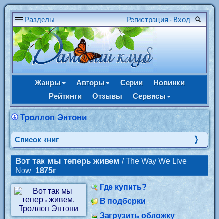
Разделы
Регистрация
Вход
•
Жанры
Авторы
Серии
Новинки
Рейтинги
Отзывы
Сервисы
Троллоп Энтони
Cписок книг
Вот так мы теперь живем
/ The Way We Live
Now
1875г
Где купить?
В подборки
Загрузить обложку