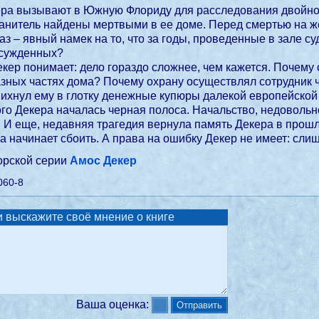
ера вызывают в Южную Флориду для расследования двойног
ранитель найдены мертвыми в ее доме. Перед смертью на 
аз – явный намек на то, что за годы, проведенные в зале су
осужденных?
екер понимает: дело гораздо сложнее, чем кажется. Почему
разных частях дома? Почему охрану осуществлял сотрудник
пихнул ему в глотку денежные купюры далекой европейской
ого Декера началась черная полоса. Начальство, недоволь
 И еще, недавняя трагедия вернула память Декера в прошло
ка начинает сбоить. А права на ошибку Декер не имеет: с
торской серии
Амос Декер
060-8
 выскажите своё мнение о книге
Ваша оценка: