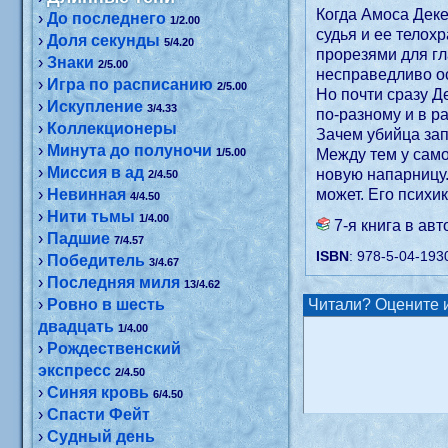
Когда Амоса Дек
›
До последнего
1/2.00
судья и ее телох
›
Доля секунды
5/4.20
прорезями для гл
›
Знаки
2/5.00
несправедливо 
›
Игра по расписанию
2/5.00
Но почти сразу Д
›
Искупление
3/4.33
по-разному и в 
›
Коллекционеры
Зачем убийца за
›
Минута до полуночи
1/5.00
Между тем у сам
›
Миссия в ад
новую напарницу.
2/4.50
›
Невинная
может. Его психи
4/4.50
›
Нити тьмы
1/4.00
7-я книга в ав
›
Падшие
7/4.57
ISBN
: 978-5-04-193
›
Победитель
3/4.67
›
Последняя миля
13/4.62
›
Ровно в шесть
Читали? Оцените и
двадцать
1/4.00
›
Рождественский
экспресс
2/4.50
›
Синяя кровь
6/4.50
›
Спасти Фейт
›
Судный день