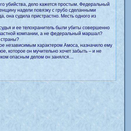
о убийства, дело кажется простым. Федеральный
женщину надели повязку с грубо сделанными
да, она судила пристрастно. Месть одного из
 судья и ее телохранитель были убиты совершенно
 частной компании, а не федеральный маршал?
 страны?
ное независимым характером Амоса, назначило ему
е, которое он мучительно хочет забыть – и не
лишком опасным делом он занялся…