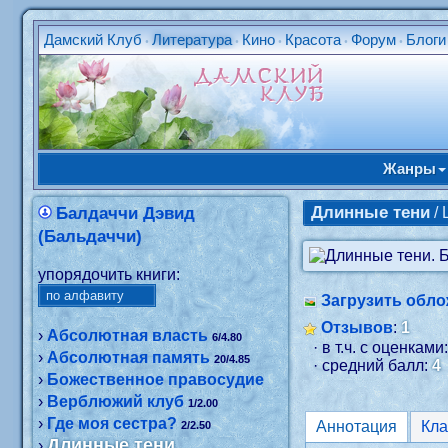
Дамский Клуб
Литература
Кино
Красота
Форум
Блоги
•
•
•
•
•
Жанры
Длинные тени
Балдаччи Дэвид
/
(Бальдаччи)
упорядочить книги:
Загрузить обло
Отзывов
:
1
›
Абсолютная власть
6/4.80
· в т.ч. с оценками
›
Абсолютная память
20/4.85
· средний балл:
4
›
Божественное правосудие
›
Верблюжий клуб
1/2.00
›
Где моя сестра?
Аннотация
Кл
2/2.50
Длинные тени
›