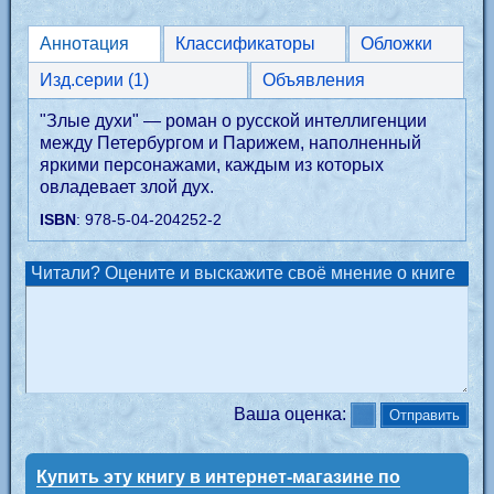
Аннотация
Классификаторы
Обложки
Изд.серии (1)
Объявления
"Злые духи" — роман о русской интеллигенции
между Петербургом и Парижем, наполненный
яркими персонажами, каждым из которых
овладевает злой дух.
ISBN
: 978-5-04-204252-2
Читали? Оцените и выскажите своё мнение о книге
Ваша оценка:
Купить эту книгу в интернет-магазине по