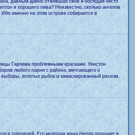
рана, давным-давно отжившая свое и носящая чисто
тлз» и хорошего пива? Неизвестно, сколько ангелов
. Ибо именно на этом острове собирается в
 улицы Гарлема проблемными красками. Уинстон
бором любого парня с района, мечтающего о
на выборы, золотых рыбок и замаскированный расизм.
гося торговлей. Его молодая жена Нелла получает в