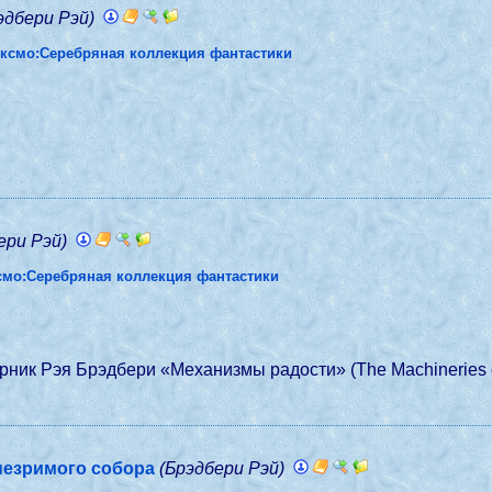
эдбери Рэй)
ксмо:Серебряная коллекция фантастики
ери Рэй)
смо:Серебряная коллекция фантастики
рник Рэя Брэдбери «Механизмы радости» (The Machineries o
незримого собора
(Брэдбери Рэй)