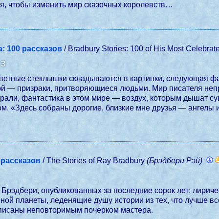
ся, чтобы изменить мир сказочных королевств…
: 100 рассказов
/ Bradbury Stories: 100 of His Most Celebrat
3
:
, цветные стеклышки складываются в картинки, следующая 
 той — призраки, притворяющиеся людьми. Мир писателя неп
страли, фантастика в этом мире — воздух, которым дышат 
ом. «Здесь собраны дорогие, близкие мне друзья — ангелы
 рассказов
/ The Stories of Ray Bradbury
(Брэдбери Рэй)
Брэдбери, опубликованных за последние сорок лет: лириче
ной планеты, леденящие душу истории из тех, что лучше 
аписаны неповторимым почерком мастера.