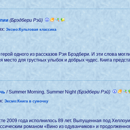
олии
(Брэдбери Рэй)
ях:
Эксмо:Культовая классика
т герой одного из рассказов Рэя Брэдбери. И эти слова мог
обрых чудес. Книга представляет собой оригинальный авторский сборник «A
очь
/ Summer Morning, Summer Night
(Брэдбери Рэй)
х:
Эксмо:Книга в сумочку
сте 2009 года исполнилось 89 лет. Выпущенная под Хеллоуин
асссическим романом «Вино из одуванчиков» и продолженно