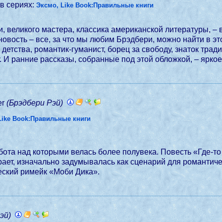
в сериях:
Эксмо, Like Book:Правильные книги
, великого мастера, классика американской литературы, 
новость – все, за что мы любим Брэдбери, можно найти в э
ц детства, романтик-гуманист, борец за свободу, знаток тр
. И ранние рассказы, собранные под этой обложкой, – яркое
er
(Брэдбери Рэй)
Like Book:Правильные книги
бота над которыми велась более полувека. Повесть «Где-т
мирает, изначально задумывалась как сценарий для романтич
еский римейк «Моби Дика».
эй)