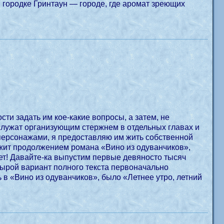
 городке Гринтаун — городе, где аромат зреющих
сти задать им кое-какие вопросы, а затем, не
, служат организующим стержнем в отдельных главах и
и персонажами, я предоставляю им жить собственной
ужит продолжением романа «Вино из одуванчиков»,
дет! Давайте-ка выпустим первые девяносто тысяч
 сырой вариант полного текста первоначально
в «Вино из одуванчиков», было «Летнее утро, летний