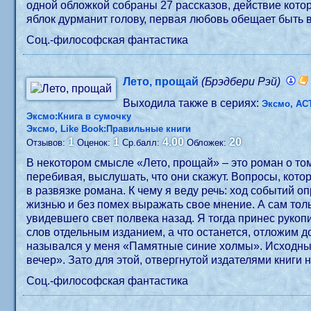
одной обложкой собраны 27 рассказов, действие кото
яблок дурманит голову, первая любовь обещает быть ве
Соц.-философская фантастика
Лето, прощай
(Брэдбери Рэй)
Выходила также в сериях:
Эксмо, АС
Эксмо:Книга в сумочку
Эксмо, Like Book:Правильные книги
1
1
4.00
20
Отзывов:
Оценок:
Ср.балл:
Обложек:
В некотором смысле «Лето, прощай» – это роман о том,
перебивая, выслушать, что они скажут. Вопросы, кото
в развязке романа. К чему я веду речь: ход событий 
жизнью и без помех выражать свое мнение. А сам тол
увидевшего свет полвека назад. Я тогда принес рукоп
слов отдельным изданием, а что останется, отложим д
назывался у меня «Памятные синие холмы». Исходным 
вечер». Зато для этой, отвергнутой издателями книги 
Соц.-философская фантастика