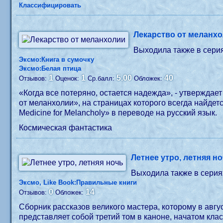
Классифицировать
Лекарство от меланх
Выходила также в сери
Эксмо:Книга в сумочку
Эксмо:Белая птица
1
1
5.00
40
Отзывов:
Оценок:
Ср.балл:
Обложек:
«Когда все потеряно, остается надежда», - утверждае
от меланхолии», на страницах которого всегда найдется место для грустных улыбок и д
Medicine for Melancholy» в переводе на русский язык.
Космическая фантастика
Летнее утро, летняя н
Выходила также в серия
Эксмо, Like Book:Правильные книги
0
14
Отзывов:
Обложек:
Сборник рассказов великого мастера, которому в авгу
представляет собой третий том в каноне, начатом кл