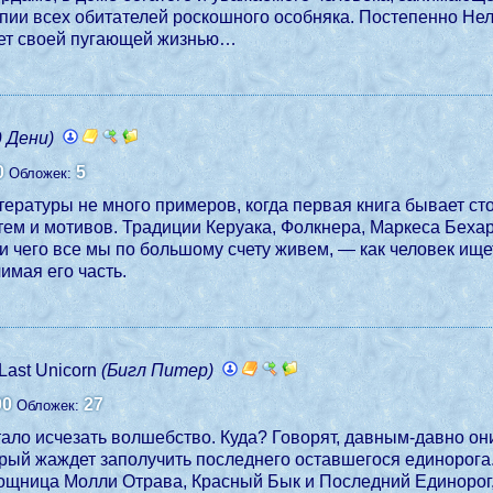
пии всех обитателей роскошного особняка. Постепенно Не
вет своей пугающей жизнью…
д Дени)
0
5
Обложек:
итературы не много примеров, когда первая книга бывает с
тем и мотивов. Традиции Керуака, Фолкнера, Маркеса Беха
и чего все мы по большому счету живем, — как человек ищет
имая его часть.
 Last Unicorn
(Бигл Питер)
00
27
Обложек:
тало исчезать волшебство. Куда? Говорят, давным-давно он
ый жаждет заполучить последнего оставшегося единорога. 
мощница Молли Отрава, Красный Бык и Последний Единорог,