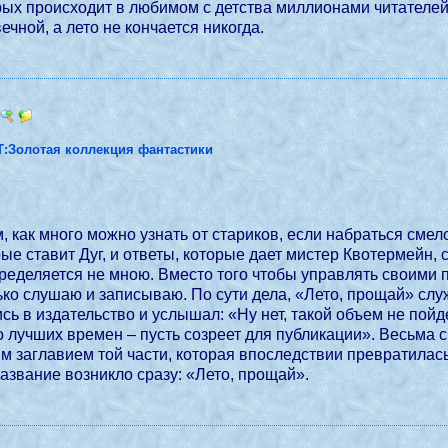
рых происходит в любимом с детства миллионами читателей
чной, а лето не кончается никогда.
Т:Золотая коллекция фантастики
 как много можно узнать от стариков, если набраться смело
рые ставит Дуг, и ответы, которые дает мистер Квотермейн
определяется не мною. Вместо того чтобы управлять своим
ько слушаю и записываю. По сути дела, «Лето, прощай» сл
ись в издательство и услышал: «Ну нет, такой объем не пой
о лучших времен – пусть созреет для публикации». Весьма
заглавием той части, которая впоследствии превратилась 
название возникло сразу: «Лето, прощай».