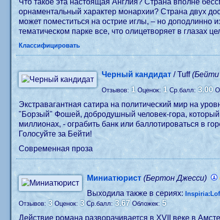
Что такое эта настоящая Англия? Страна вполне бес
орнаментальный характер монархии? Страна двух дос
может поместиться на острие иглы, – но доподлинно и
тематическом парке все, что олицетворяет в глазах ц
Классифицировать
Черный кандидат
/ Tuff
(Бейти
1
1
3.00
Отзывов:
Оценок:
Ср.балл:
О
Экстравагантная сатира на политический мир на уров
"Борзый" Фошей, добродушный человек-гора, который 
миллионах, - ограбить банк или баллотироваться в го
Голосуйте за Бейти!
Современная проза
Миниатюрист
(Бертон Джесси)
Выходила также в сериях:
Inspiria:Lof
3
3
3.67
5
Отзывов:
Оценок:
Ср.балл:
Обложек:
Действие романа разворачивается в XVII веке в Амст