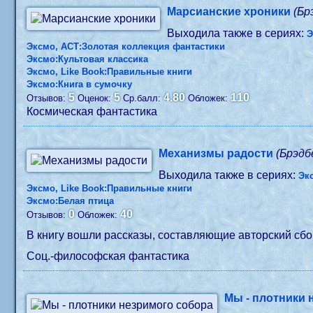
Марсианские хроники
(Бр
Выходила также в сериях:
Э
Эксмо, АСТ:Золотая коллекция фантастики
Эксмо:Культовая классика
Эксмо, Like Book:Правильные книги
Эксмо:Книга в сумочку
5
5
4.80
110
Отзывов:
Оценок:
Ср.балл:
Обложек:
Космическая фантастика
Механизмы радости
(Брэдб
Выходила также в сериях:
Эк
Эксмо, Like Book:Правильные книги
Эксмо:Белая птица
0
40
Отзывов:
Обложек:
В книгу вошли рассказы, составляющие авторский сбо
Соц.-философская фантастика
Мы - плотники 