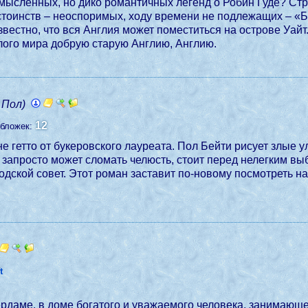
смысленных, но дико романтичных легенд о Робин Гуде? Ст
тоинств – неоспоримых, ходу времени не подлежащих – «Би
звестно, что вся Англия может поместиться на острове Уайт
елого мира добрую старую Англию, Англию.
 Пол)
12
бложек:
не гетто от букеровского лауреата. Пол Бейти рисует злые
запросто может сломать челюсть, стоит перед нелегким вы
родской совет. Этот роман заставит по-новому посмотреть 
t
ердаме, в доме богатого и уважаемого человека, занимающе