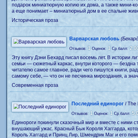
подарок миниатюрную копию их дома, а также мини-ко
а еще понимает – миниатюрный дом в ее спальне жи
Историческая проза
Варварская любовь
(Бехар
1
1
2.0
Отзывов:
Оценок:
Ср.балл:
Эту книгу Дэни Бехард писал восемь лет. В истории л
семьи — сюжетный каркас, внутри которого — бездна 
читателю самое главное, ради чего пишутся книги, рад
самому себе, — что он не песчинка мироздания, а знач
Современная проза
Последний единорог
/ The
1
1
5.
Отзывов:
Оценок:
Ср.балл:
Единороги покинули сказочный мир и вместе с ними с
внушающий ужас. Красный Бык Короля Хаггарда, котор
Король Хаггард и Принц Лир, Шмендрик Маг и его по