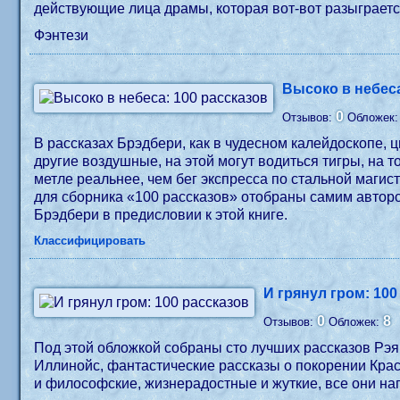
действующие лица драмы, которая вот-вот разыграет
Фэнтези
Высоко в небеса
0
Отзывов:
Обложек
В рассказах Брэдбери, как в чудесном калейдоскопе
другие воздушные, на этой могут водиться тигры, на
метле реальнее, чем бег экспресса по стальной маги
для сборника «100 рассказов» отобраны самим автор
Брэдбери в предисловии к этой книге.
Классифицировать
И грянул гром: 100
0
8
Отзывов:
Обложек:
Под этой обложкой собраны сто лучших рассказов Рэя 
Иллинойс, фантастические рассказы о покорении Крас
и философские, жизнерадостные и жуткие, все они н