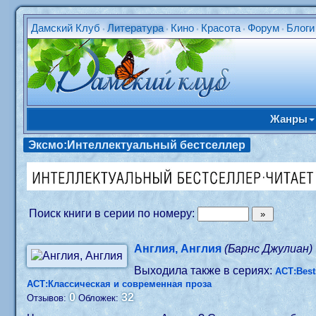
Дамский Клуб
Литература
Кино
Красота
Форум
Блоги
•
•
•
•
•
Жанры
Эксмо:Интеллектуальный бестселлер
Поиск книги в серии по номеру:
Англия, Англия
(Барнс Джулиан)
Выходила также в сериях:
АСТ:Best
АСТ:Классическая и современная проза
0
32
Отзывов:
Обложек: