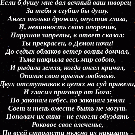
Если б душу мне дал вечный ваш творец 
За тебя я сгубил бы душу.
Ангел только дрожал, опустив глаза,
И, невинность свою опорочив,
Нарушая запреты, в ответ сказал:
Ты прекрасен, о Демон ночи!
До седых облаков ветер волны домчал,
Тьма накрыла весь мир собою,
И рыдала земля, когда ангел кричал,
Опалив свои крылья любовью.
Двух отступников в цепях на суд привели
И гласил приговор от Бога:
По законам небес, по законам земли
Свет и тень вместе быть не могут.
Пополам их вина - не смогли обуздать
Роковое свое влеченье,
По всей строгости нужно их наказать -