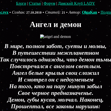
Блоги
|
Статьи
|
Форум
|
Дамский Клуб LADY
слух
•
Создан:
•
Статей:
•
Автор:
OlgaKan
•
Подпи
27.10.2010
21
Ангел и демон
В мире, полном забот, суеты и молвы,
В путешествии межпланетном
Так случилось однажды, что демон тьм
Повстречался с ангелом светлым.
Ангел белые крылья свои сложил
И смотрел он с недоуменьем
На того, кто на пару минут забыл
Свое черное предназначенье.
Демон, губы кусая, молчал. Наконец,
Прошептал, все законы нарушив: