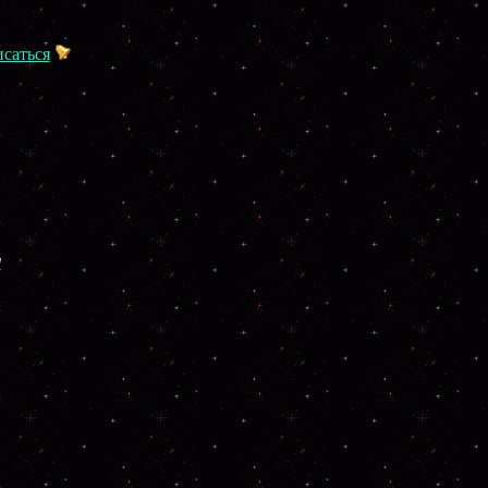
саться
ы