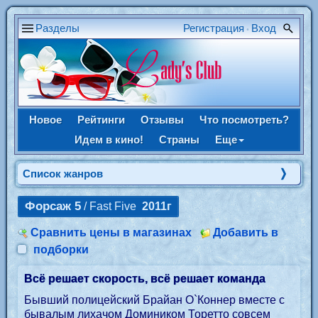
Разделы
Регистрация
Вход
•
Новое
Рейтинги
Отзывы
Что посмотреть?
Идем в кино!
Страны
Еще
Список жанров
Форсаж 5
/ Fast Five
2011г
Сравнить цены в магазинах
Добавить в
подборки
Всё решает скорость, всё решает команда
Бывший полицейский Брайан О`Коннер вместе с
бывалым лихачом Домиником Торетто совсем