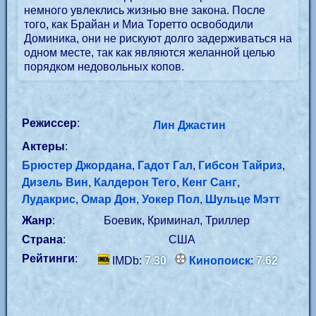
немного увлеклись жизнью вне закона. После
того, как Брайан и Миа Торетто освободили
Доминика, они не рискуют долго задерживаться на
одном месте, так как являются желанной целью
порядком недовольных копов.
Режиссер
:
Лин Джастин
Актеры
:
Брюстер Джордана
,
Гадот Гал
,
Гибсон Тайриз
,
Дизель Вин
,
Калдерон Тего
,
Кенг Санг
,
Лудакрис
,
Омар Дон
,
Уокер Пол
,
Шульце Мэтт
Жанр
:
Боевик, Криминал, Триллер
Страна
:
США
Рейтинги
:
IMDb:
7.30
Кинопоиск
:
7.62