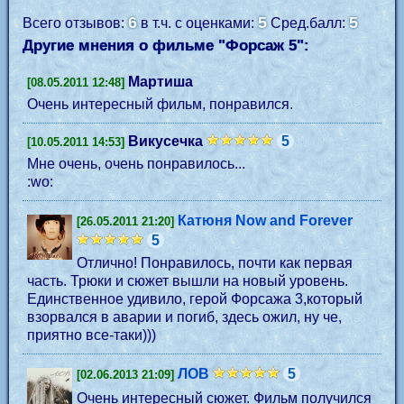
6
5
5
Всего отзывов:
в т.ч. с оценками:
Сред.балл:
Другие мнения о фильме "Форсаж 5":
Мартиша
[08.05.2011 12:48]
Очень интересный фильм, понравился.
Викусечка
5
[10.05.2011 14:53]
Мне очень, очень понравилось...
:wo:
Катюня Now and Forever
[26.05.2011 21:20]
5
Отлично! Понравилось, почти как первая
часть. Трюки и сюжет вышли на новый уровень.
Единственное удивило, герой Форсажа 3,который
взорвался в аварии и погиб, здесь ожил, ну че,
приятно все-таки)))
ЛОВ
5
[02.06.2013 21:09]
Очень интересный сюжет. Фильм получился