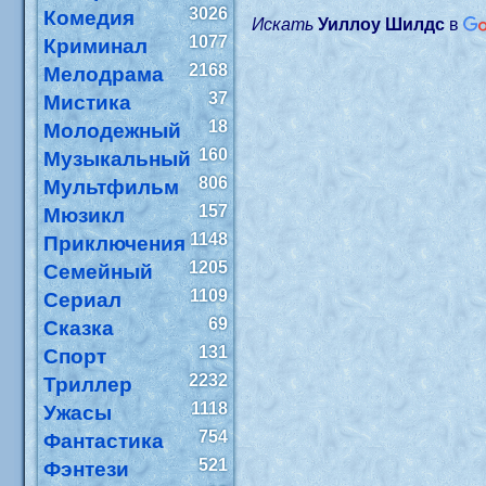
3026
Комедия
Искать
Уиллоу Шилдс
в
1077
Криминал
2168
Мелодрама
37
Мистика
18
Молодежный
160
Музыкальный
806
Мультфильм
157
Мюзикл
1148
Приключения
1205
Семейный
1109
Сериал
69
Сказка
131
Спорт
2232
Триллер
1118
Ужасы
754
Фантастика
521
Фэнтези