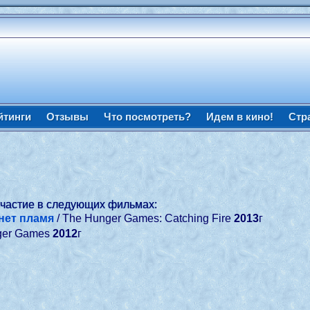
йтинги
Отзывы
Что посмотреть?
Идем в кино!
Стр
участие в следующих фильмах:
нет пламя
/ The Hunger Games: Catching Fire
2013
г
ger Games
2012
г