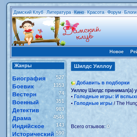
Дамский Клуб
Литература
Кино
Красота
Форум
Блоги
•
•
•
•
•
Новое
Ре
Жанры
Шилдс Уиллоу
527
Биография
Добавить в подборки
1353
Боевик
Уиллоу Шилдс принимал(а) 
74
Вестерн
•
Голодные игры: И вспых
351
Военный
•
Голодные игры
/ The Hun
983
Детектив
4546
Драма
143
Индийское
0
Всего отзывов:
590
Исторический