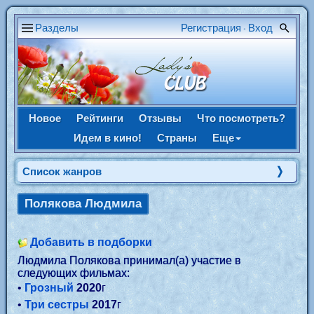
Разделы
Регистрация
Вход
•
Новое
Рейтинги
Отзывы
Что посмотреть?
Идем в кино!
Страны
Еще
Список жанров
Полякова Людмила
Добавить в подборки
Людмила Полякова принимал(а) участие в
следующих фильмах:
•
Грозный
2020
г
•
Три сестры
2017
г