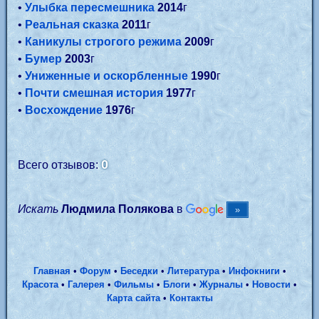
•
Улыбка пересмешника
2014
г
•
Реальная сказка
2011
г
•
Каникулы строгого режима
2009
г
•
Бумер
2003
г
•
Униженные и оскорбленные
1990
г
•
Почти смешная история
1977
г
•
Восхождение
1976
г
0
Всего отзывов:
Искать
Людмила Полякова
в
Главная
•
Форум
•
Беседки
•
Литература
•
Инфокниги
•
Красота
•
Галерея
•
Фильмы
•
Блоги
•
Журналы
•
Новости
•
Карта сайта
•
Контакты