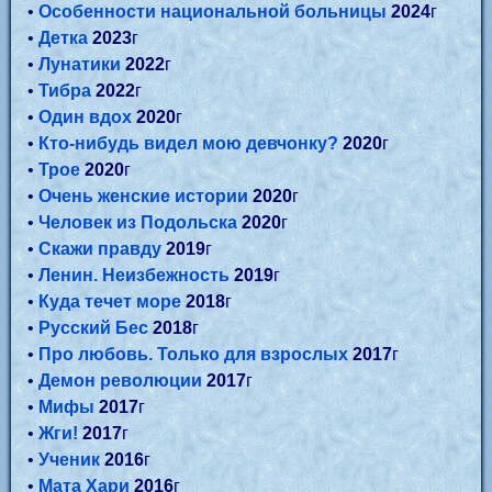
•
Особенности национальной больницы
2024
г
•
Детка
2023
г
•
Лунатики
2022
г
•
Тибра
2022
г
•
Один вдох
2020
г
•
Кто-нибудь видел мою девчонку?
2020
г
•
Трое
2020
г
•
Очень женские истории
2020
г
•
Человек из Подольска
2020
г
•
Скажи правду
2019
г
•
Ленин. Неизбежность
2019
г
•
Куда течет море
2018
г
•
Русский Бес
2018
г
•
Про любовь. Только для взрослых
2017
г
•
Демон революции
2017
г
•
Мифы
2017
г
•
Жги!
2017
г
•
Ученик
2016
г
•
Мата Хари
2016
г