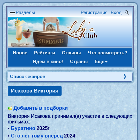
Разделы
Регистрация
Вход
•
Новое
Рейтинги
Отзывы
Что посмотреть?
Идем в кино!
Страны
Еще
Список жанров
Исакова Виктория
Добавить в подборки
Виктория Исакова принимал(а) участие в следующих
фильмах:
•
Буратино
2025
г
•
Сто лет тому вперед
2024
г