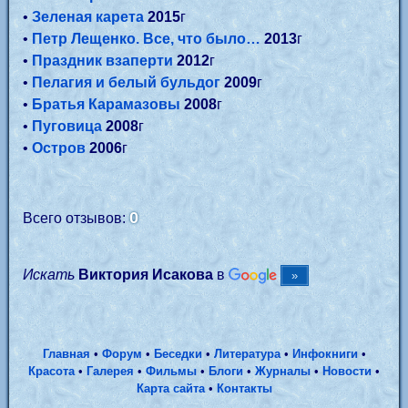
•
Зеленая карета
2015
г
•
Петр Лещенко. Все, что было…
2013
г
•
Праздник взаперти
2012
г
•
Пелагия и белый бульдог
2009
г
•
Братья Карамазовы
2008
г
•
Пуговица
2008
г
•
Остров
2006
г
0
Всего отзывов:
Искать
Виктория Исакова
в
Главная
•
Форум
•
Беседки
•
Литература
•
Инфокниги
•
Красота
•
Галерея
•
Фильмы
•
Блоги
•
Журналы
•
Новости
•
Карта сайта
•
Контакты