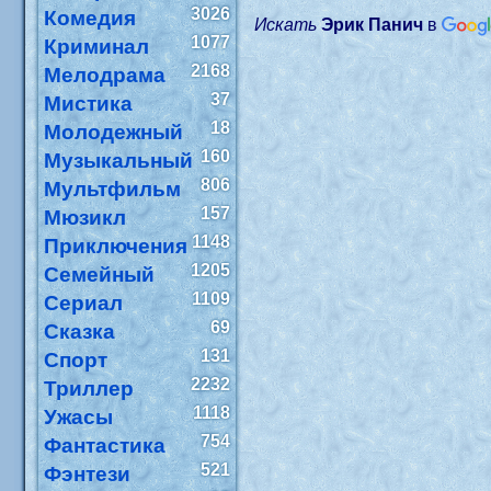
3026
Комедия
Искать
Эрик Панич
в
1077
Криминал
2168
Мелодрама
37
Мистика
18
Молодежный
160
Музыкальный
806
Мультфильм
157
Мюзикл
1148
Приключения
1205
Семейный
1109
Сериал
69
Сказка
131
Спорт
2232
Триллер
1118
Ужасы
754
Фантастика
521
Фэнтези