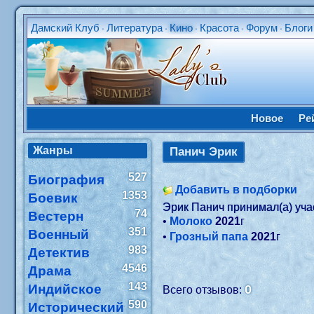
Дамский Клуб
Литература
Кино
Красота
Форум
Блоги
•
•
•
•
•
Новое
Ре
Жанры
Панич Эрик
527
Биография
Добавить в подборки
1353
Боевик
Эрик Панич принимал(а) уч
74
Вестерн
•
Молоко
2021
г
351
Военный
•
Грозный папа
2021
г
983
Детектив
4546
Драма
143
Индийское
0
Всего отзывов:
590
Исторический