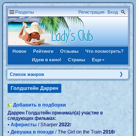
Разделы
Регистрация
Вход
•
Новое
Рейтинги
Отзывы
Что посмотреть?
Идем в кино!
Страны
Еще
Список жанров
Голдштейн Даррен
Добавить в подборки
Даррен Голдштейн принимал(а) участие в
следующих фильмах:
•
Аферисты
/ Sharper
2022
г
•
Девушка в поезде
/ The Girl on the Train
2016
г