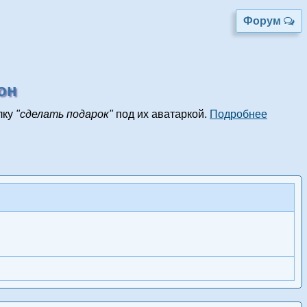
Форум
он
лку
"сделать подарок"
под их аватаркой.
Подробнее