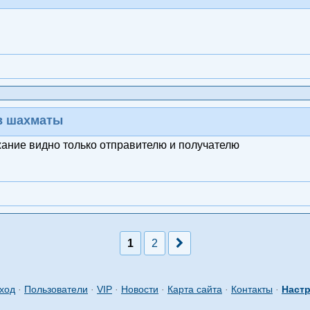
 в шахматы
жание видно только отправителю и получателю
1
2
ход
·
Пользователи
·
VIP
·
Новости
·
Карта сайта
·
Контакты
·
Настр