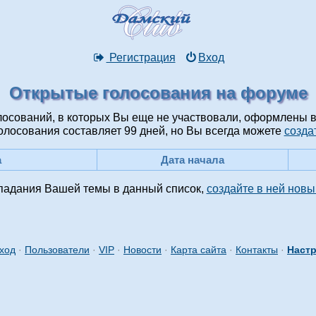
Регистрация
Вход
Открытые голосования на форуме
лосований, в которых Вы еще не участвовали, оформлены в
лосования составляет 99 дней, но Вы всегда можете
созда
а
Дата начала
падания Вашей темы в данный список,
создайте в ней новы
ход
·
Пользователи
·
VIP
·
Новости
·
Карта сайта
·
Контакты
·
Настр