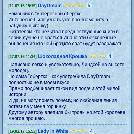
DayDream
5
[11.07.16 15:15]
Романчик в "интересной обёртке"
Интересно было узнать уже про знаменитую
бабушку-цыганку)
Читателям,кто не читал предшествующие книги в
серии лучше не браться.Иначе эти бесконечные
объяснения кто чей брат,кто сват будут раздражать.
Шоколадная Крошка
4
[27.07.16 11:34]
Написано легко и увлекательно, Линдсей на высоте,
молодец.
Но сама "обертка", как употребила DayDream -
полностью не в моем вкусе.
Прямо подбешивает такой вид подачи этой милой
истории.
И да, не могу понять почему, но любовная линия
оставила у меня горчинку.
Другому автору влепила бы трояк, но этой королеве
многое прощаю.
Lady in White
4
[19.03.17 15:53]