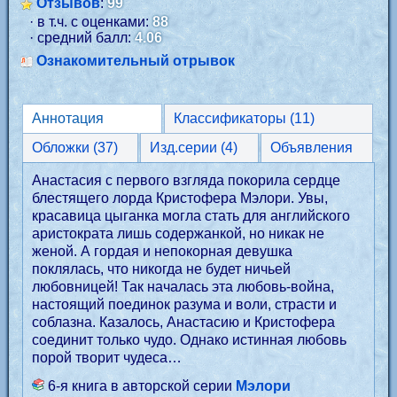
Отзывов
:
99
· в т.ч. с оценками:
88
· средний балл:
4.06
Ознакомительный отрывок
Аннотация
Классификаторы (11)
Обложки (37)
Изд.серии (4)
Объявления
Анастасия с первого взгляда покорила сердце
блестящего лорда Кристофера Мэлори. Увы,
красавица цыганка могла стать для английского
аристократа лишь содержанкой, но никак не
женой. А гордая и непокорная девушка
поклялась, что никогда не будет ничьей
любовницей! Так началась эта любовь-война,
настоящий поединок разума и воли, страсти и
соблазна. Казалось, Анастасию и Кристофера
соединит только чудо. Однако истинная любовь
порой творит чудеса…
6-я книга в авторской серии
Мэлори