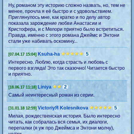
Ну, романом эту историю сложно назвать, но, тем не
менее, прочла я её быстро и с удовольствием.
Приглянулось мне, как кратко и по делу автор
показала зарождение любви Анастасии и
Кристофера, и с Мелори приятно было встретиться.
Правда, именно с этого романа Джеймс и Энтони
стали уже набивать оскомину...
Ksuha-ha
5
[07.04.17 15:04]
Интересно. Люблю, когда страсть и любовь с
первого взгляда! Это так сказочно! Читается быстро
и приятно.
Liniya
2
[18.06.17 11:18]
Самый неинтересный роман из серии.
VictoriyЯ Kolesnikova
5
[31.01.18 12:59]
Милая, рождественская история. Было интересно
читать, как собралась вся семья, их диалоги,
перепалки (я уж про Джеймса и Энтони молчу),
шутки.