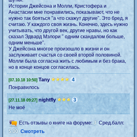
Истории Джейсона и Молли, Кристофера и
Анастасии мне понравились, показывают, что не
нужно так бояться "а что скажут другие". Это бред, я
считаю. У каждого своя жизнь. Конечно, здесь нужно
учитывать, что другой век, другие нравы, но как
сказал Эдвард Мэлори " одним скандалом больше,
одним меньше".
У Джейсона многое произошло в жизни и он
заслуживает счастья со своей второй половиной.
Молли была согласна жить с любимым и без брака,
но в конце концов согласилась.
Tany
4
[07.10.18 10:50]
Понравилось
nightfly
3
[27.11.18 09:27]
Не моё
Есть отзывы о книге на форуме:
3
Сред.балл:
5.00
Смотреть