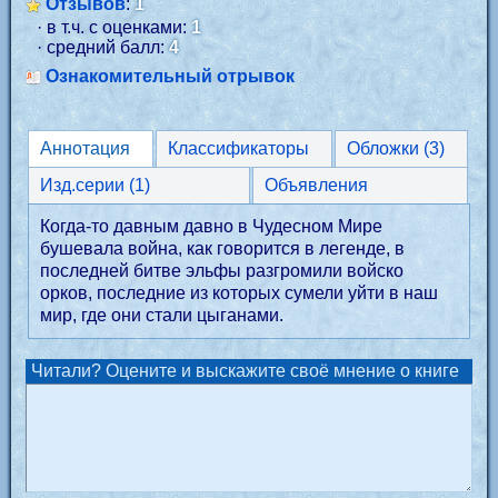
Отзывов
:
1
· в т.ч. с оценками:
1
· средний балл:
4
Ознакомительный отрывок
Аннотация
Классификаторы
Обложки (3)
Изд.серии (1)
Объявления
Когда-то давным давно в Чудесном Мире
бушевала война, как говорится в легенде, в
последней битве эльфы разгромили войско
орков, последние из которых сумели уйти в наш
мир, где они стали цыганами.
Читали? Оцените и выскажите своё мнение о книге