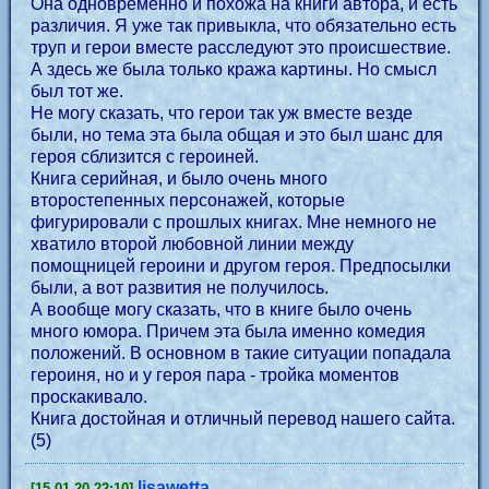
Она одновременно и похожа на книги автора, и есть
различия. Я уже так привыкла, что обязательно есть
труп и герои вместе расследуют это происшествие.
А здесь же была только кража картины. Но смысл
был тот же.
Не могу сказать, что герои так уж вместе везде
были, но тема эта была общая и это был шанс для
героя сблизится с героиней.
Книга серийная, и было очень много
второстепенных персонажей, которые
фигурировали с прошлых книгах. Мне немного не
хватило второй любовной линии между
помощницей героини и другом героя. Предпосылки
были, а вот развития не получилось.
А вообще могу сказать, что в книге было очень
много юмора. Причем эта была именно комедия
положений. В основном в такие ситуации попадала
героиня, но и у героя пара - тройка моментов
проскакивало.
Книга достойная и отличный перевод нашего сайта.
(5)
lisawetta
[15.01.20 22:10]