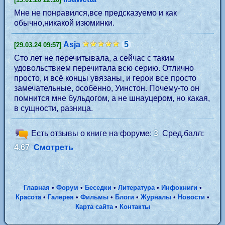
Мне не понравился,все предсказуемо и как
обычно,никакой изюминки.
Asja
5
[29.03.24 09:57]
Сто лет не перечитывала, а сейчас с таким
удовольствием перечитала всю серию. Отлично
просто, и всё концы увязаны, и герои все просто
замечательные, особенно, Уинстон. Почему-то он
помнится мне бульдогом, а не шнауцером, но какая,
в сущности, разница.
Есть отзывы о книге на форуме:
3
Сред.балл:
4.67
Смотреть
Главная
•
Форум
•
Беседки
•
Литература
•
Инфокниги
•
Красота
•
Галерея
•
Фильмы
•
Блоги
•
Журналы
•
Новости
•
Карта сайта
•
Контакты