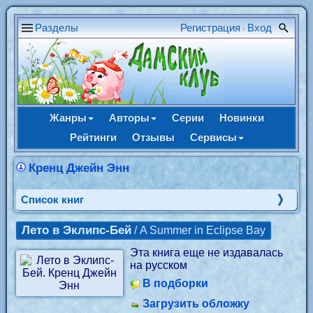
Разделы
Регистрация
Вход
•
Жанры
Авторы
Серии
Новинки
Рейтинги
Отзывы
Сервисы
Кренц Джейн Энн
Cписок книг
Лето в Эклипс-Бей
/ A Summer in Eclipse Bay
Эта книга еще не издавалась
на русском
В подборки
Загрузить обложку