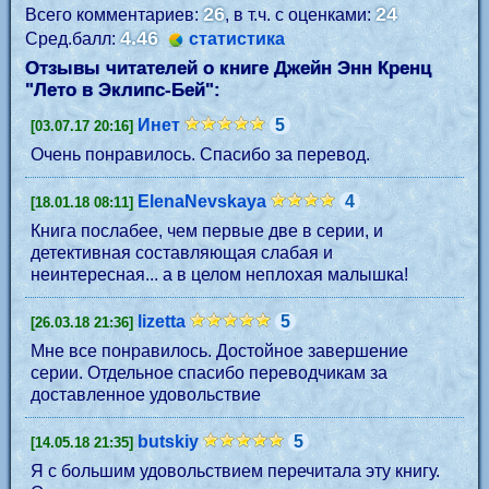
26
24
Всего комментариев:
, в т.ч. с оценками:
4.46
Сред.балл:
статистика
Отзывы читателей о книге Джейн Энн Кренц
"
Лето в Эклипс-Бей
":
Инет
5
[03.07.17 20:16]
Очень понравилось. Спасибо за перевод.
ElenaNevskaya
4
[18.01.18 08:11]
Книга послабее, чем первые две в серии, и
детективная составляющая слабая и
неинтересная... а в целом неплохая малышка!
lizetta
5
[26.03.18 21:36]
Мне все понравилось. Достойное завершение
серии. Отдельное спасибо переводчикам за
доставленное удовольствие
butskiy
5
[14.05.18 21:35]
Я с большим удовольствием перечитала эту книгу.