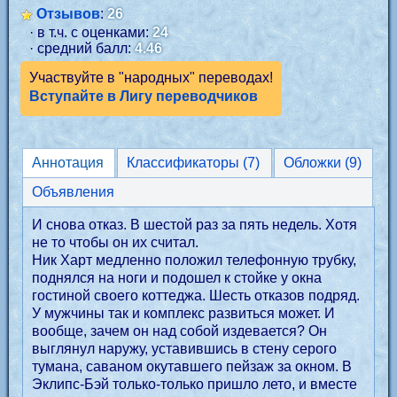
Отзывов
:
26
· в т.ч. с оценками:
24
· средний балл:
4.46
Участвуйте в "народных" переводах!
Вступайте в Лигу переводчиков
Аннотация
Классификаторы (7)
Обложки (9)
Объявления
И снова отказ. В шестой раз за пять недель. Хотя
не то чтобы он их считал.
Ник Харт медленно положил телефонную трубку,
поднялся на ноги и подошел к стойке у окна
гостиной своего коттеджа. Шесть отказов подряд.
У мужчины так и комплекс развиться может. И
вообще, зачем он над собой издевается? Он
выглянул наружу, уставившись в стену серого
тумана, саваном окутавшего пейзаж за окном. В
Эклипс-Бэй только-только пришло лето, и вместе