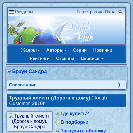
Разделы
Регистрация
Вход
•
Жанры
Авторы
Серии
Новинки
Рейтинги
Отзывы
Сервисы
Браун Сандра
Cписок книг
Трудный клиент (Дорога к дому)
/ Tough
Customer
2010г
Где купить?
В подборки
Загрузить обложку