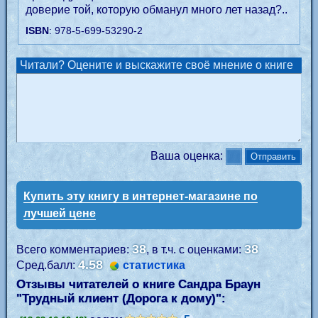
доверие той, которую обманул много лет назад?..
ISBN
: 978-5-699-53290-2
Читали? Оцените и выскажите своё мнение о книге
Ваша оценка:
Купить эту книгу в интернет-магазине по
лучшей цене
38
38
Всего комментариев:
, в т.ч. с оценками:
4.58
Сред.балл:
статистика
Отзывы читателей о книге Сандра Браун
"
Трудный клиент (Дорога к дому)
":