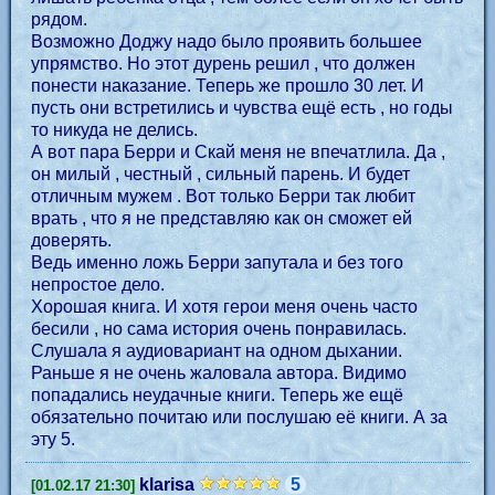
рядом.
Возможно Доджу надо было проявить большее
упрямство. Но этот дурень решил , что должен
понести наказание. Теперь же прошло 30 лет. И
пусть они встретились и чувства ещё есть , но годы
то никуда не делись.
А вот пара Берри и Скай меня не впечатлила. Да ,
он милый , честный , сильный парень. И будет
отличным мужем . Вот только Берри так любит
врать , что я не представляю как он сможет ей
доверять.
Ведь именно ложь Берри запутала и без того
непростое дело.
Хорошая книга. И хотя герои меня очень часто
бесили , но сама история очень понравилась.
Слушала я аудиовариант на одном дыхании.
Раньше я не очень жаловала автора. Видимо
попадались неудачные книги. Теперь же ещё
обязательно почитаю или послушаю её книги. А за
эту 5.
klarisa
5
[01.02.17 21:30]