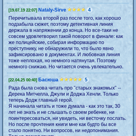
Nataly-Sirve
4
[19.07.19 22:07]
Перечитывала второй раз после того, как хорошо
подзабыла сюжет, поэтому детективная линия
держала в напряжении до конца. Но все-таки не
совсем удовлетворил такой поворот в финале: как
же полицейские, собирая информацию по
преступнику, не обнаружили то, что было явно
зафиксировано в документах. И любовная линия
тоже неплохая, но немного натянутая. Поэтому
немного снижаю. Но читается очень увлекательно.
Басюша
5
[22.04.25 00:40]
Рада была снова читать про "старых знакомых" --
Дерека Митчелла, Джули и Доджа Хенли. Только
теперь Додж главный герой.
Я начинала читать и тоже думала - как это так, 30
лет не знать и не слышать о своем ребенке, ни
поинтересоваться, ни увидеть, ни весточку послать.
Но после прочтения книги мне как будто бы все
стало понятно. Ни вопросов, ни недопонимания.