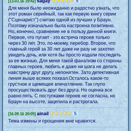
sagay
5
[13.03.16 19:42]
Для меня было неожиданно и радостно узнать, что
этот роман серийный, так как первую книгу серии
("Сценарист") считаю одной из лучших у Браун.
Поэтому изначально была настроена позитивно.
Но, конечно, сравнение не в пользу данной книги.
Первое, что пугает - это встреча героев только
через 30 лет. Это, по-моему, перебор. Второе, что
главный герой за 30 лет даже ни разу не захотел
увидеть дочь, или хотя бы просто издали последить
за ее жизнью. Для меня такой фанатизм со стороны
главных героев, любить и даже ни шага не делать
навстречу друг другу, непонятен. Зато детективная
линия выше всяких похвал.Осталось какое-то
грустное и щемящее впечатление. Так глупо
просуществовать друг без друга. Но оценка все
равно пять. С поступками героев не согласна, но
Браун на высоте, зацепила и растрогала.
ainail
5
[16.09.16 20:05]
Тема измены и прощения мне нравится.