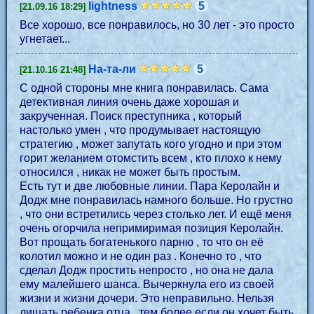
lightness
5
[21.09.16 18:29]
Все хорошо, все понравилось, но 30 лет - это просто
угнетает...
На-та-ли
5
[21.10.16 21:48]
С одной стороны мне книга понравилась. Сама
детективная линия очень даже хорошая и
закрученная. Поиск преступника , который
настолько умен , что продумывает настоящую
стратегию , может запутать кого угодно и при этом
горит желанием отомстить всем , кто плохо к нему
относился , никак не может быть простым.
Есть тут и две любовные линии. Пара Керолайн и
Додж мне понравилась намного больше. Но грустно
, что они встретились через столько лет. И ещё меня
очень огорчила непримиримая позиция Керолайн.
Вот прощать богатенького парню , то что он её
колотил можно и не один раз . Конечно то , что
сделал Додж простить непросто , но она не дала
ему малейшего шанса. Вычеркнула его из своей
жизни и жизни дочери. Это неправильно. Нельзя
лишать ребенка отца , тем более если он хочет быть