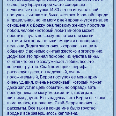
было, но у Браун герои часто совершают
нелогичные поступки. И 30 лет он искупал свой
поступок, считаю это было жестоко. Кэролайн вроде
и правильная, но не могу к ней проникнутся из-за ее
отношения к Доджу, она первому жениху простила
побои, человек который любит многое может
простить, пусть не сразу, но потом они могли
встретиться когда остыли эмоции и поговорили,
ведь она Доджа знает очень хорошо, а лишить
общения с дочерью считаю жестоко и эгоистично.
Додж все это принял покорно, из чувства вины,
считая что он не заслуживает любви, все это
конечно грустно. Скай помощник шерифа
расследует дело, он надежный, очень
положительный, Берри поступок ее меня прям
очень удивил, очень некрасивый, который может
даже запустил цепь событий, но оправдывать
преступника не могу, мерзкий тип, так играть
жизнями других. Есть надежда, что Берри все таки
изменилась, отношения Скай-Берри не очень
раскрыты. Все таки в конце мне было грустно,
вроде и все завершилось хеппи-энд.