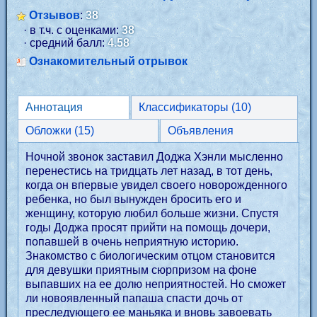
Отзывов
:
38
· в т.ч. с оценками:
38
· средний балл:
4.58
Ознакомительный отрывок
Аннотация
Классификаторы (10)
Обложки (15)
Объявления
Ночной звонок заставил Доджа Хэнли мысленно
перенестись на тридцать лет назад, в тот день,
когда он впервые увидел своего новорожденного
ребенка, но был вынужден бросить его и
женщину, которую любил больше жизни. Спустя
годы Доджа просят прийти на помощь дочери,
попавшей в очень неприятную историю.
Знакомство с биологическим отцом становится
для девушки приятным сюрпризом на фоне
выпавших на ее долю неприятностей. Но сможет
ли новоявленный папаша спасти дочь от
преследующего ее маньяка и вновь завоевать