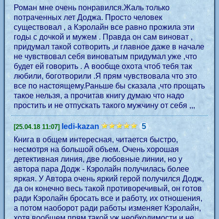
Роман мне очень понравился.Жаль только
потраченных лет Доджа. Просто человек
существовал , а Кэролайн все равно прожила эти
годы с дочкой и мужем . Правда он сам виноват ,
придумал такой сотворить ,и главное даже в начале
не чувствовал себя виноватым придумал уже ,что
будет ей говорить . А вообще охота чтоб тебя так
любили, боготворили .Я прям чувствовала что это
все по настоящему.Раньше бы сказала ,что прощать
такое нельзя, а прочитав книгу думаю что надо
простить и не отпускать такого мужчину от себя ,,,
ledi-kazan
5
[25.04.18 11:07]
Книга в общем интересная, читается быстро,
несмотря на большой объем. Очень хорошая
детективная линия, две любовные линии, но у
автора пара Додж - Кэролайн получилась более
яркая. У Автора очень яркий герой получился Додж,
да он конечно весь такой противоречивый, он готов
ради Кэролайн бросать все и работу, их отношения,
а потом наоборот ради работы изменяет Кэролайн,
хотя вообщем прям такой уж необходимости и не