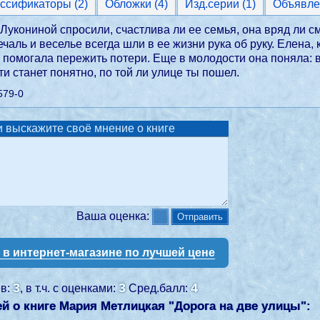
Классификаторы (2)
Обложки (4)
Изд.серии (1)
Объявле
Лукониной спросили, счастлива ли ее семья, она вряд ли см
ечаль и веселье всегда шли в ее жизни рука об руку. Елена,
 помогала пережить потери. Еще в молодости она поняла: в
ти станет понятно, по той ли улице ты пошел.
579-0
 выскажите своё мнение о книге
Ваша оценка:
у в интернет-магазине по лучшей цене
3
3
4
ев:
, в т.ч. с оценками:
Сред.балл:
й о книге Мария Метлицкая "
Дорога на две улицы
":