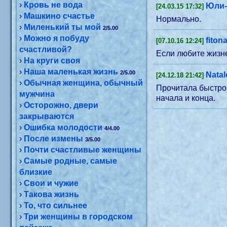
›
Кровь не вода
Юли-
[24.03.15 17:32]
›
Машкино счастье
Нормально.
›
Миленький ты мой
2/5.00
›
Можно я побуду
fiton
[07.10.16 12:24]
счастливой?
Если любите жизне
›
На круги своя
›
Наша маленькая жизнь
2/5.00
Nata
[24.12.18 21:42]
›
Обычная женщина, обычный
Прочитала быстро,
мужчина
начала и конца.
›
Осторожно, двери
закрываются
›
Ошибка молодости
4/4.00
›
После измены
3/5.00
›
Почти счастливые женщины
›
Самые родные, самые
близкие
›
Свои и чужие
›
Такова жизнь
›
То, что сильнее
›
Три женщины в городском