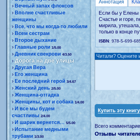
Аннотация
›
Вечный запах флоксов
›
Вполне счастливые
Если бы у Елены 
Счастье и горе, п
женщины
мирила, утешала,
›
Все, что мы когда-то любили
только в конце пу
›
Всем сестрам
›
Второе дыхание
ISBN
: 978-5-699-68
›
Главные роли
1/5.00
›
Дневник свекрови
4/3.50
Читали? Оцените и
Дорога на две улицы
›
›
Другая Вера
›
Его женщина
›
Ее последний герой
3/4.67
›
Женский день
2/5.00
›
Женщина-отгадка
›
Женщины, кот и собака
1/4.00
›
И все мы будем
Купить эту книг
счастливы
2/4.00
›
И шарик вернется…
5/5.00
Всего комментари
›
Испытание медными
Отзывы читателе
трубами
1/3.00