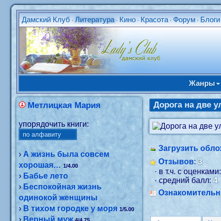
Дамский Клуб
Литература
Кино
Красота
Форум
Блоги
•
•
•
•
•
Жанры
Дорога на две 
Метлицкая Мария
упорядочить книги:
Загрузить обло
›
А жизнь была совсем
Отзывов
:
3
хорошая…
1/4.00
· в т.ч. с оценками
›
Бабье лето
· средний балл:
4
›
Беспокойная жизнь
Ознакомитель
одинокой женщины
›
В тихом городке у моря
1/5.00
›
Верный муж
4/4.75