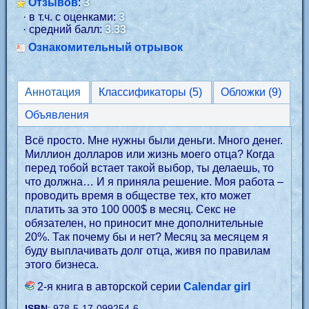
Отзывов
:
3
· в т.ч. с оценками:
3
· средний балл:
3.33
Ознакомительный отрывок
Аннотация
Классификаторы (5)
Обложки (9)
Объявления
Всё просто. Мне нужны были деньги. Много денег.
Миллион долларов или жизнь моего отца? Когда
перед тобой встает такой выбор, ты делаешь, то
что должна… И я приняла решение. Моя работа –
проводить время в обществе тех, кто может
платить за это 100 000$ в месяц. Секс не
обязателен, но приносит мне дополнительные
20%. Так почему бы и нет? Месяц за месяцем я
буду выплачивать долг отца, живя по правилам
этого бизнеса.
2-я книга в авторской серии
Calendar girl
ISBN
: 978-5-17-099254-6