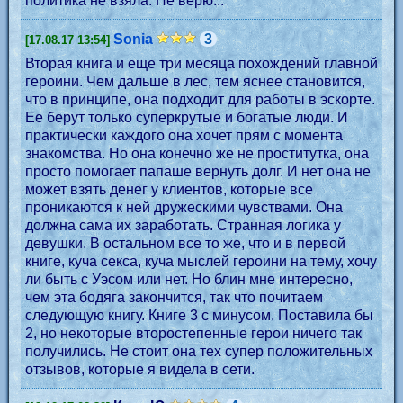
политика не взяла. Не верю...
Sonia
3
[17.08.17 13:54]
Вторая книга и еще три месяца похождений главной
героини. Чем дальше в лес, тем яснее становится,
что в принципе, она подходит для работы в эскорте.
Ее берут только суперкрутые и богатые люди. И
практически каждого она хочет прям с момента
знакомства. Но она конечно же не проститутка, она
просто помогает папаше вернуть долг. И нет она не
может взять денег у клиентов, которые все
проникаются к ней дружескими чувствами. Она
должна сама их заработать. Странная логика у
девушки. В остальном все то же, что и в первой
книге, куча секса, куча мыслей героини на тему, хочу
ли быть с Уэсом или нет. Но блин мне интересно,
чем эта бодяга закончится, так что почитаем
следующую книгу. Книге 3 с минусом. Поставила бы
2, но некоторые второстепенные герои ничего так
получились. Не стоит она тех супер положительных
отзывов, которые я видела в сети.