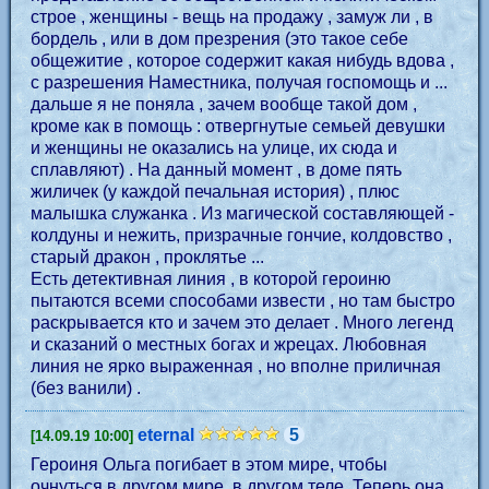
строе , женщины - вещь на продажу , замуж ли , в
бордель , или в дом презрения (это такое себе
общежитие , которое содержит какая нибудь вдова ,
с разрешения Наместника, получая госпомощь и ...
дальше я не поняла , зачем вообще такой дом ,
кроме как в помощь : отвергнутые семьей девушки
и женщины не оказались на улице, их сюда и
сплавляют) . На данный момент , в доме пять
жиличек (у каждой печальная история) , плюс
малышка служанка . Из магической составляющей -
колдуны и нежить, призрачные гончие, колдовство ,
старый дракон , проклятье ...
Есть детективная линия , в которой героиню
пытаются всеми способами извести , но там быстро
раскрывается кто и зачем это делает . Много легенд
и сказаний о местных богах и жрецах. Любовная
линия не ярко выраженная , но вполне приличная
(без ванили) .
eternal
5
[14.09.19 10:00]
Героиня Ольга погибает в этом мире, чтобы
очнуться в другом мире, в другом теле. Теперь она