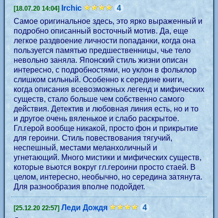
Irchic
4
[18.07.20 14:04]
Самое оригинальное здесь, это ярко выраженный и
подробно описанный восточный мотив. Да, еще
легкое раздвоение личности попаданки, когда она
пользуется памятью предшественницы, чье тело
невольно заняла. Японский стиль жизни описан
интересно, с подробностями, но уклон в фольклор
слишком сильный. Особенно к середине книги,
когда описания всевозможных легенд и мифических
существ, стало больше чем собственно самого
действия. Детектив и любовная линия есть, но и то
и другое очень вяленькое и слабо раскрытое.
Гл.герой вообще никакой, просто фон и прикрытие
для героини. Стиль повествования тягучий,
неспешный, местами меланхоличный и
угнетающий. Много мистики и мифических существ,
которые вьются вокруг гл.героини просто стаей. В
целом, интересно, необычно, но середина затянута.
Для разнообразия вполне подойдет.
Леди Дождя
4
[25.12.20 22:57]