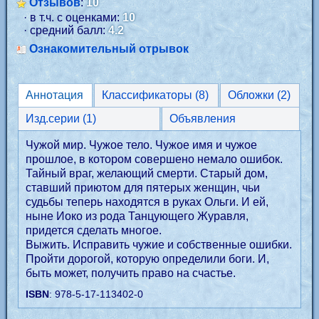
Отзывов
:
10
· в т.ч. с оценками:
10
· средний балл:
4.2
Ознакомительный отрывок
Аннотация
Классификаторы (8)
Обложки (2)
Изд.серии (1)
Объявления
Чужой мир. Чужое тело. Чужое имя и чужое
прошлое, в котором совершено немало ошибок.
Тайный враг, желающий смерти. Старый дом,
ставший приютом для пятерых женщин, чьи
судьбы теперь находятся в руках Ольги. И ей,
ныне Иоко из рода Танцующего Журавля,
придется сделать многое.
Выжить. Исправить чужие и собственные ошибки.
Пройти дорогой, которую определили боги. И,
быть может, получить право на счастье.
ISBN
: 978-5-17-113402-0