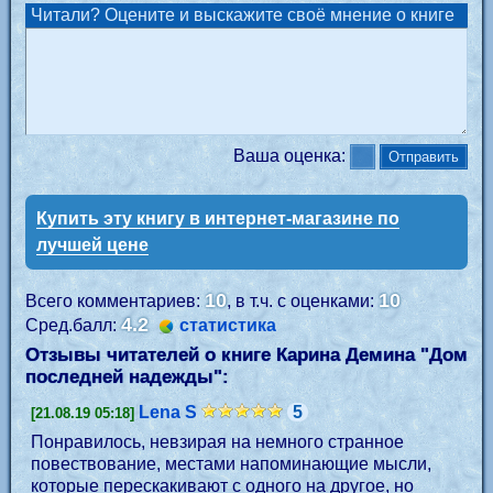
Читали? Оцените и выскажите своё мнение о книге
Ваша оценка:
Купить эту книгу в интернет-магазине по
лучшей цене
10
10
Всего комментариев:
, в т.ч. с оценками:
4.2
Сред.балл:
статистика
Отзывы читателей о книге Карина Демина "
Дом
последней надежды
":
Lena S
5
[21.08.19 05:18]
Понравилось, невзирая на немного странное
повествование, местами напоминающие мысли,
которые перескакивают с одного на другое, но