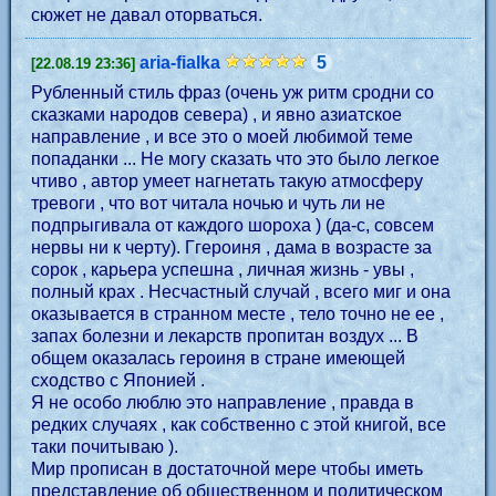
сюжет не давал оторваться.
aria-fialka
5
[22.08.19 23:36]
Рубленный стиль фраз (очень уж ритм сродни со
сказками народов севера) , и явно азиатское
направление , и все это о моей любимой теме
попаданки ... Не могу сказать что это было легкое
чтиво , автор умеет нагнетать такую атмосферу
тревоги , что вот читала ночью и чуть ли не
подпрыгивала от каждого шороха ) (да-с, совсем
нервы ни к черту). Ггероиня , дама в возрасте за
сорок , карьера успешна , личная жизнь - увы ,
полный крах . Несчастный случай , всего миг и она
оказывается в странном месте , тело точно не ее ,
запах болезни и лекарств пропитан воздух ... В
общем оказалась героиня в стране имеющей
сходство с Японией .
Я не особо люблю это направление , правда в
редких случаях , как собственно с этой книгой, все
таки почитываю ).
Мир прописан в достаточной мере чтобы иметь
представление об общественном и политическом