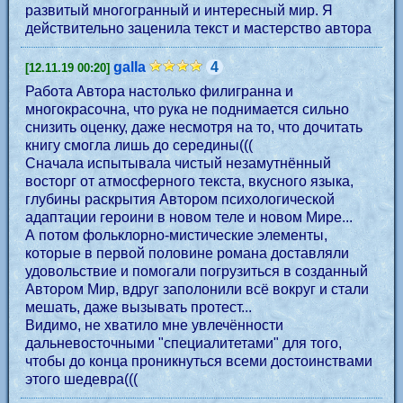
развитый многогранный и интересный мир. Я
действительно заценила текст и мастерство автора
galla
4
[12.11.19 00:20]
Работа Автора настолько филигранна и
многокрасочна, что рука не поднимается сильно
снизить оценку, даже несмотря на то, что дочитать
книгу смогла лишь до середины(((
Сначала испытывала чистый незамутнённый
восторг от атмосферного текста, вкусного языка,
глубины раскрытия Автором психологической
адаптации героини в новом теле и новом Мире...
А потом фольклорно-мистические элементы,
которые в первой половине романа доставляли
удовольствие и помогали погрузиться в созданный
Автором Мир, вдруг заполонили всё вокруг и стали
мешать, даже вызывать протест...
Видимо, не хватило мне увлечённости
дальневосточными "специалитетами" для того,
чтобы до конца проникнуться всеми достоинствами
этого шедевра(((