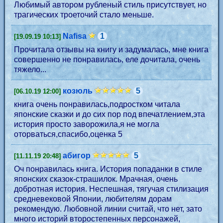
Любимый автором рубленый стиль присутствует, но
трагических троеточий стало меньше.
Nafisa
1
[19.09.19 10:13]
Прочитала отзывы на книгу и задумалась, мне книга
совершенно не понравилась, еле дочитала, очень
тяжело...
козюль
5
[06.10.19 12:00]
книга очень понравилась,подростком читала
японские сказки и до сих пор под впечатлением,эта
история просто заворожила,я не могла
оторваться,спасибо,оценка 5
абигор
5
[11.11.19 20:48]
Оч понравилась книга. История попаданки в стиле
японских сказок-страшилок. Мрачная, очень
добротная история. Неспешная, тягучая стилизация
средневековой Японии, любителям дорам
рекомендую. Любовной линии считай, что нет, зато
много историй второстепенных персонажей,