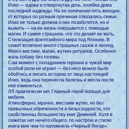
Иоко — вдова и отвергнутая дочь, хозяйка дома
последней надежды. На ее попечении пять женщин,
от которых по разным причинам отказались семьи.
Иоко не только должна о них позаботится, но и
выжить — на ее жизнь покушаются с помощью
магии. И самое страшное, что это делает ее мать.
Стилизация фэнтезийного мира под Японию. В
сюжет вплетено много страшных сказок и легенд.
Много мистики, магии, жутких ритуалов. Особенно
жаль собаку без головы.
Сам момент с попаданием героини в чужой мир
особой роли не играет — без него можно было
обойтись и писать историю от лица настоящей
Иоко, ведь она перенесла болезнь и могла после
нее измениться.
ЛЛ практически нет. Главный герой больше для
мебели.
Атмосферно, мрачно, местами жутко, но без
привычных обреченности и безысходности, что
свойственны большинству книг Деминой. Хотя в
сюжетах нет ничего общего, по настрою и стилю
книга мне чем-то напомнила «Черный Янгар».