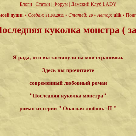
Блоги
|
Статьи
|
Форум
|
Дамский Клуб LADY
моей души.
•
Создан:
•
Статей:
•
Автор:
ulik
•
Подп
31.03.2011
20
оследняя куколка монстра ( з
Я рада, что вы заглянули на мои странички.
Здесь вы прочитаете
современный любовный роман
"Последняя куколка монстра"
роман из серии " Опасная любовь -II "