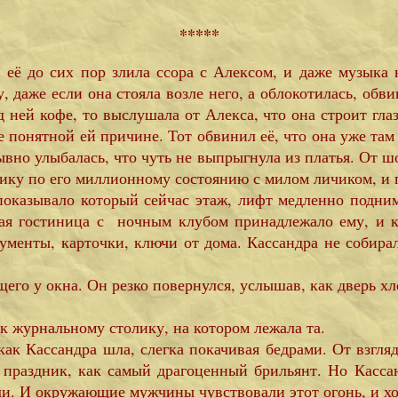
*****
 её до сих пор злила ссора с Алексом, и даже музыка н
 даже если она стояла возле него, а облокотилась, обви
ней кофе, то выслушала от Алекса, что она строит глаз
не понятной ей причине. Тот обвинил её, что она уже там
но улыбалась, что чуть не выпрыгнула из платья. От шо
тику по его миллионному состоянию с милом личиком, и п
показывало который сейчас этаж, лифт медленно подни
ая гостиница с ночным клубом принадлежало ему, и ка
ументы, карточки, ключи от дома. Кассандра не собирала
щего у окна. Он резко повернулся, услышав, как дверь хло
к журнальному столику, на котором лежала та.
ак Кассандра шла, слегка покачивая бедрами. От взгляда
а праздник, как самый драгоценный брильянт. Но Кассан
тели. И окружающие мужчины чувствовали этот огонь, и хо