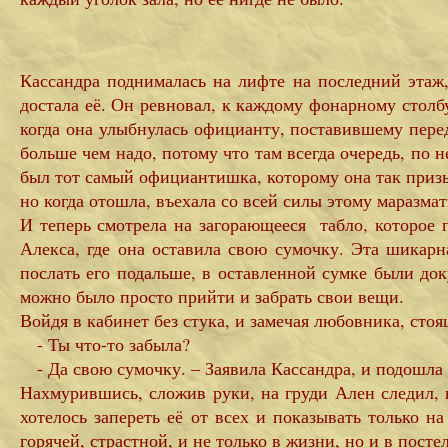
Кассандра поднималась на лифте на последний этаж,
достала её. Он ревновал, к каждому фонарному столбу,
когда она улыбнулась официанту, поставившему перед 
больше чем надо, потому что там всегда очередь, по 
был тот самый официантишка, которому она так призыв
но когда отошла, въехала со всей силы этому маразма
И теперь смотрела на загорающееся табло, которое 
Алекса, где она оставила свою сумочку. Эта шикарн
послать его подальше, в оставленной сумке были док
можно было просто прийти и забрать свои вещи.
Войдя в кабинет без стука, и замечая любовника, стоя
- Ты что-то забыла?
- Да свою сумочку. – Заявила Кассандра, и подошла 
Нахмурившись, сложив руки, на груди Ален следил, к
хотелось запереть её от всех и показывать только н
горячей, страстной, и не только в жизни, но и в пос