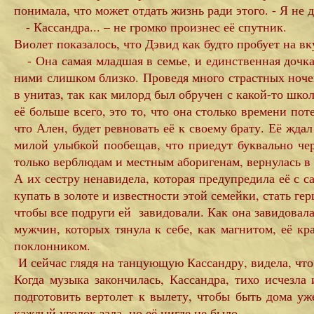
понимала, что может отдать жизнь ради этого. - Я не д
- Кассандра... – не громко произнес её спутник.
Виолет показалось, что Дэвид как будто пробует на вк
- Она самая младшая в семье, и единственная дочка 
ними слишком близко. Проведя много страстных ночей
в унитаз, так как милорд был обручен с какой-то шко
её больше всего, это то, что она столько времени по
что Ален, будет ревновать её к своему брату. Её жда
милой улыбкой пообещав, что приедут буквально чер
только верблюдам и местным аборигенам, вернулась в
А их сестру ненавидела, которая предупредила её с с
купать в золоте и известности этой семейки, стать г
чтобы все подруги ей завидовали. Как она завидовала 
мужчин, которых тянула к себе, как магнитом, её к
поклонником.
И сейчас глядя на танцующую Кассандру, видела, что
Когда музыка закончилась, Кассандра, тихо исчезла
подготовить вертолет к вылету, чтобы быть дома уж
каждый уголок зала, но её нигде не было.