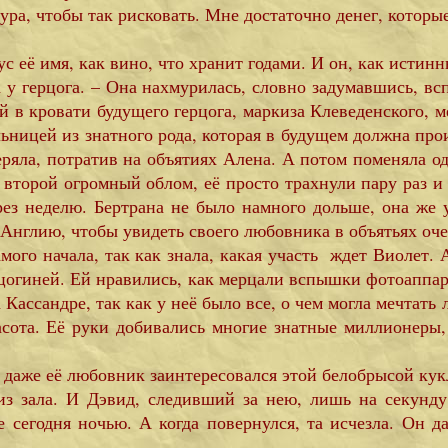
ура, чтобы так рисковать. Мне достаточно денег, которые
ус её имя, как вино, что хранит годами. И он, как истинн
у герцога. – Она нахмурилась, словно задумавшись, вс
 в кровати будущего герцога, маркиза Клеведенского, ме
льницей из знатного рода, которая в будущем должна про
теряла, потратив на объятиях Алена. А потом поменяла о
л второй огромный облом, её просто трахнули пару раз 
ез неделю. Бертрана не было намного дольше, она же 
 Англию, чтобы увидеть своего любовника в объятьях о
амого начала, так как знала, какая участь ждет Виолет.
ерцогиней. Ей нравились, как мерцали вспышки фотоаппара
Кассандре, так как у неё было все, о чем могла мечтать
расота. Её руки добивались многие знатные миллионеры
 даже её любовник заинтересовался этой белобрысой кук
 из зала. И Дэвид, следивший за нею, лишь на секунду,
е сегодня ночью. А когда повернулся, та исчезла. Он д