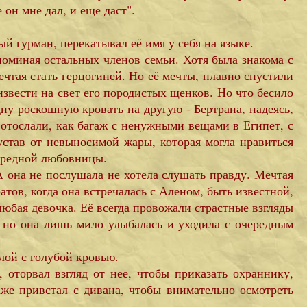
 он мне дал, и еще даст".
ый гурман, перекатывал её имя у себя на языке.
поминая остальных членов семьи. Хотя была знакома с
чтая стать герцогиней. Но её мечты, плавно спустили
извести на свет его породистых щенков. Но что бесило
дну роскошную кровать на другую - Бертрана, надеясь,
и отослали, как багаж с ненужными вещами в Египет, с
устав от невыносимой жары, которая могла нравиться
чередной любовницы.
 А она не послушала не хотела слушать правду. Мечтая
тов, когда она встречалась с Аленом, быть известной,
 любая девочка. Её всегда провожали страстные взгляды
, но она лишь мило улыбалась и уходила с очередным
лой с голубой кровью.
 оторвал взгляд от нее, чтобы приказать охраннику,
аже привстал с дивана, чтобы внимательно осмотреть