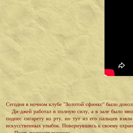
Сегодня в ночном клубе "Золотой сфинкс" было доволь
Ди-джей работал в полную силу, а в зале было мно
поднес сигарету ко рту, но тут из его пальцев взял
искусственных улыбок. Повернувшись к своему охранн
- Пусть подгонят машину.