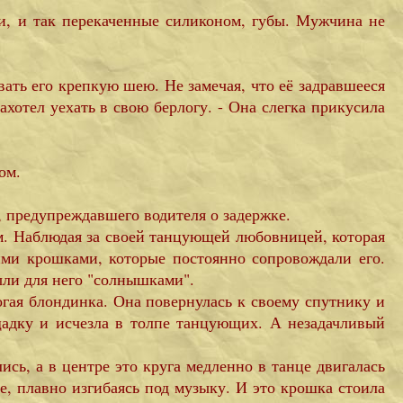
, и так перекаченные силиконом, губы. Мужчина не
ать его крепкую шею. Не замечая, что её задравшееся
ахотел уехать в свою берлогу. - Она слегка прикусила
ом.
, предупреждавшего водителя о задержке.
м. Наблюдая за своей танцующей любовницей, которая
ими крошками, которые постоянно сопровождали его.
ыли для него "солнышками".
огая блондинка. Она повернулась к своему спутнику и
ощадку и исчезла в толпе танцующих. А незадачливый
сь, а в центре это круга медленно в танце двигалась
це, плавно изгибаясь под музыку. И это крошка стоила