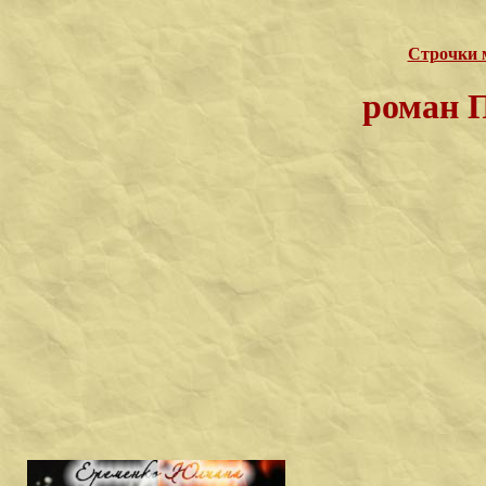
Строчки 
роман П