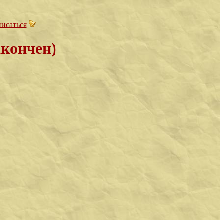
исаться
акончен)