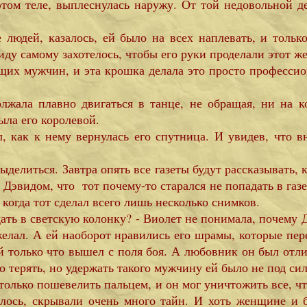
 этом теле, выплеснулась наружу. От той недовольной д
ей, казалось, ей было на всех наплевать, и только 
иду самому захотелось, чтобы его руки проделали этот же
ящих мужчин, и эта крошка делала это просто профессион
олжала плавно двигаться в танце, не обращая, ни на 
ыла его королевой.
как к нему вернулась его спутница. И увидев, что в
ыделиться. Завтра опять все газеты будут рассказывать, 
 Дэвидом, что тот почему-то старался не попадать в газет
когда тот сделал всего лишь несколько снимков.
дать в светскую колонку? - Виолет не понимала, почему Д
ожелал. А ей наоборот нравились его шрамы, которые пер
ый только что вышел с поля боя. А любовник он был от
го терять, но удержать такого мужчину ей было не под сил
 только пошевелить пальцем, и он мог уничтожить все, ч
залось, скрывали очень много тайн. И хоть женщине и