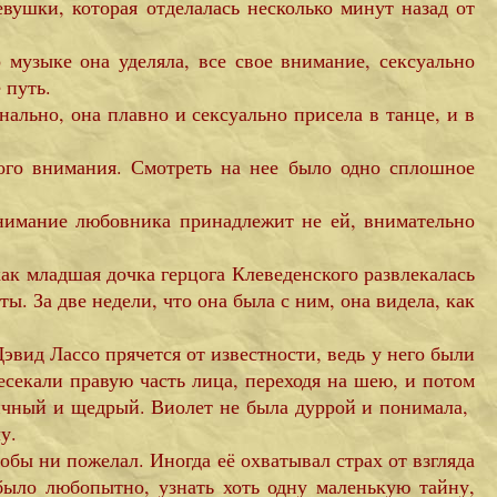
евушки, которая отделалась несколько минут назад от
музыке она уделяла, все свое внимание, сексуально
 путь.
ально, она плавно и сексуально присела в танце, и в
кого внимания. Смотреть на нее было одно сплошное
нимание любовника принадлежит не ей, внимательно
как младшая дочка герцога Клеведенского развлекалась
ы. За две недели, что она была с ним, она видела, как
эвид Лассо прячется от известности, ведь у него были
есекали правую часть лица, переходя на шею, и потом
личный и щедрый. Виолет не была дуррой и понимала,
у.
тобы ни пожелал. Иногда её охватывал страх от взгляда
 было любопытно, узнать хоть одну маленькую тайну,