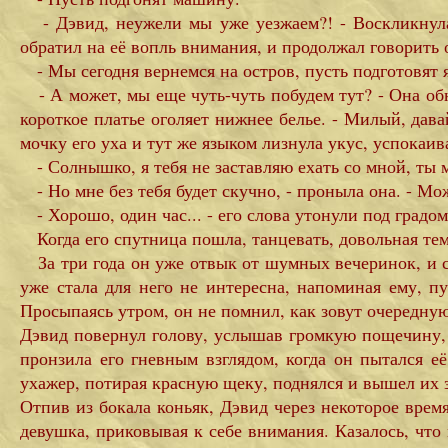
- Дэвид, неужели мы уже уезжаем?! - Воскликнула
обратил на её вопль внимания, и продолжал говорить
- Мы сегодня вернемся на остров, пусть подготовят 
- А может, мы еще чуть-чуть побудем тут? - Она обн
короткое платье оголяет нижнее белье. - Милый, дава
мочку его уха и тут же языком лизнула укус, успокаив
- Солнышко, я тебя не заставляю ехать со мной, ты м
- Но мне без тебя будет скучно, - проныла она. - Мо
- Хорошо, один час... - его слова утонули под град
Когда его спутница пошла, танцевать, довольная тем,
За три года он уже отвык от шумных вечеринок, и с
уже стала для него не интересна, напоминая ему, 
Просыпаясь утром, он не помнил, как зовут очередну
Дэвид повернул голову, услышав громкую пощечину, и
пронзила его гневным взглядом, когда он пытался е
ухажер, потирая красную щеку, поднялся и вышел их з
Отпив из бокала коньяк, Дэвид через некоторое врем
девушка, приковывая к себе внимания. Казалось, что 