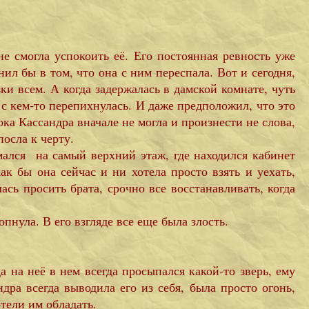
е смогла успокоить её. Его постоянная ревность уже
нил бы в том, что она с ним переспала. Вот и сегодня,
ки всем. А когда задержалась в дамской комнате, чуть
 с кем-то перепихнулась. И даже предположил, что это
ка Кассандра вначале не могла и произнести не слова,
осла к черту.
мался на самый верхний этаж, где находился кабинет
к бы она сейчас и ни хотела просто взять и уехать,
сь просить брата, срочно все восстанавливать, когда
пнула. В его взгляде все еще была злость.
 на неё в нем всегда просыпался какой-то зверь, ему
дра всегда выводила его из себя, была просто огонь,
тели им обладать.