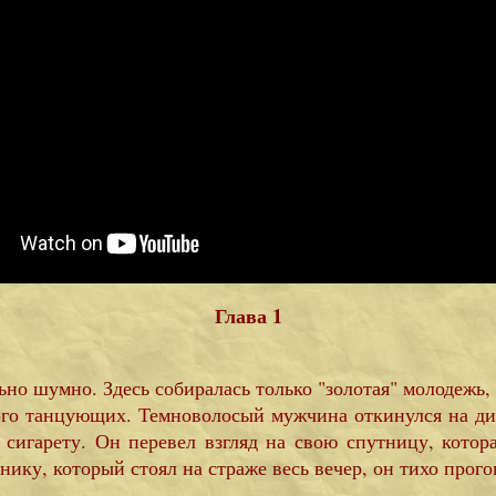
Глава 1
но шумно. Здесь собиралась только "золотая" молодежь, и
го танцующих. Темноволосый мужчина откинулся на дива
и сигарету. Он перевел взгляд на свою спутницу, кото
ику, который стоял на страже весь вечер, он тихо прого