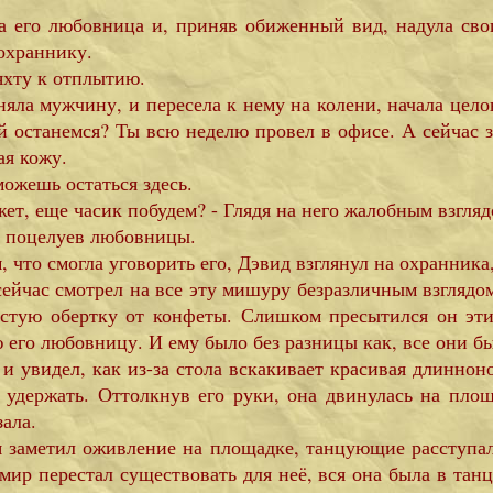
 его любовница и, приняв обиженный вид, надула свои
 охраннику.
яхту к отплытию.
яла мужчину, и пересела к нему на колени, начала целов
й останемся? Ты всю неделю провел в офисе. А сейчас з
ая кожу.
ожешь остаться здесь.
жет, еще часик побудем? - Глядя на него жалобным взгляд
ом поцелуев любовницы.
 что смогла уговорить его, Дэвид взглянул на охранника
ейчас смотрел на все эту мишуру безразличным взглядо
пустую обертку от конфеты. Слишком пресытился он эт
ю его любовницу. И ему было без разницы как, все они б
 увидел, как из-за стола вскакивает красивая длиннон
ё удержать. Оттолкнув его руки, она двинулась на пл
ала.
я заметил оживление на площадке, танцующие расступали
мир перестал существовать для неё, вся она была в тан