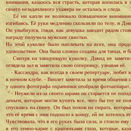
внимания, казалось вся страсть, которая копилась в
своего незадачливого ухажера не осталась и следа.
Её ни капли не волновало повышенное внимание люд
изгибаясь. Её руки медленно скользили по телу, и Дэв
Он улыбнулся, глядя, как девушка заводит рядом сто
награду получила мужские свистки.
Но этой куколке было наплевать на всех, она прод
удовольствие. Она была словно создана для танца, и б
Смотря на танцующую куколку, Дэвид не заметил, 
оглядела зал и заметила свою соперницу, узнавая её.
- Кассандра, как всегда в своем репертуаре, любит в
в ночном клубе. - Виолет заметила за время общения с
у одного фотографа охранники отобрали фотоаппарат, 
" - Неужели из-за своего шрама он старается не попа
деньги, которые могли купить все, чего бы тот не п
спускаясь на спину. Он был похож на пирата, котор
что её время с ним подошло к концу, ей не хотелось е
Чувствовала, что в его руках была сила, и стоило ему
в его темно-карие с крапинками глаза, которые, ка