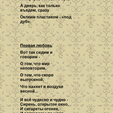
А дверь, как только
въедем, сразу
Оклеим пластиком - «под
дуб».
Первая любовь
Вот так сидим и
говорим -
О том, что мир
неповторим.
О том, что скоро
выпускной,
Что пахнет в воздухе
весной...
И всё чудесно и чудно -
Сирень, открытое окно,
И сигареты огонек,