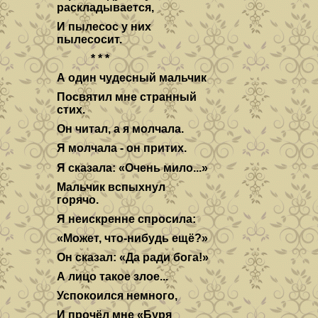
раскладывается,
И пылесос у них
пылесосит.
* * *
А один чудесный мальчик
Посвятил мне странный
стих.
Он читал, а я молчала.
Я молчала - он притих.
Я сказала: «Очень мило...»
Мальчик вспыхнул
горячо.
Я неискренне спросила:
«Может, что-нибудь ещё?»
Он сказал: «Да ради бога!»
А лицо такое злое...
Успокоился немного,
И прочёл мне «Буря