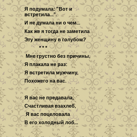
Я подумала: "Вот и
встретила...".
И не думала ни о чем...
Как же я тогда не заметила
Эту женщину в голубом?
* * *
Мне грустно без причины,
Я плакала не раз:
Я встретила мужчину,
Похожего на вас.
Я вас не предавала,
Счастливая взахлеб,
Я вас поцеловала
В его холодный лоб...