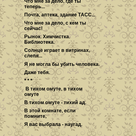
Что мне за дело, где ты
теперь...
Почта, аптека, здание ТАСС...
Что мне за дело, с кем ты
сейчас!
Рынок. Химчистка.
Библиотека.
Солнце играет в витринах,
слепя...
Я не могла бы убить человека.
Даже тебя.
* * *
В тихом омуте, в тихом
омуте
В тихом омуте - тихий ад.
В этой комнате, если
помните,
Я вас выбрала - наугад.