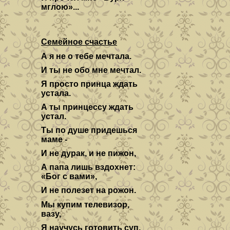
мглою»...
Семейное счастье
А я не о тебе мечтала.
И ты не обо мне мечтал.
Я просто принца ждать
устала.
А ты принцессу ждать
устал.
Ты по душе придешься
маме -
И не дурак, и не пижон,
А папа лишь вздохнет:
«Бог с вами»,
И не полезет на рожон.
Мы купим телевизор,
вазу,
Я научусь готовить суп,