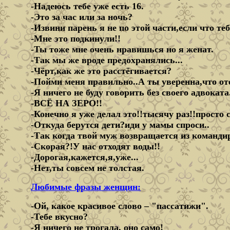
-Надеюсь тебе уже есть 16.
-Это за час или за ночь?
-Извини парень я не по этой части,если что те
-Мне это подкинули!!
-Ты тоже мне очень нравишься но я женат.
-Так мы же вроде предохранялись...
-Чёрт,как же это расстёгивается?
-Пойми меня правильно..А ты уверенна,что оте
-Я ничего не буду говорить без своего адвоката
-ВСЁ НА ЗЕРО!!
-Конечно я уже делал это!!тысячу раз!!просто 
-Откуда берутся дети?иди у мамы спроси..
-Так когда твой муж возвращается из команди
-Скорая?!У нас отходят воды!!
-Дорогая,кажется,я,уже...
-Нет,ты совсем не толстая.
Любимые фразы женщин:
-Ой, какое красивое слово – "пассатижи".
-Тебе вкусно?
-Я ничего не трогала, оно само!