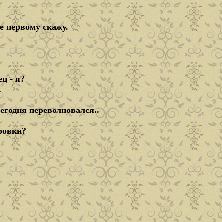
бе первому скажу.
ц - я?
.
сегодня переволновался..
ровки?