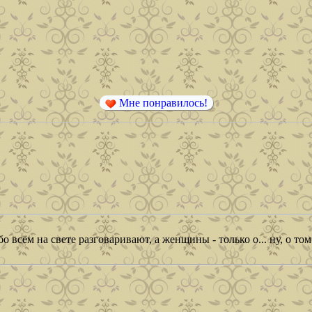
Мне понравилось!
um/images/advsmiles/blush2.gif