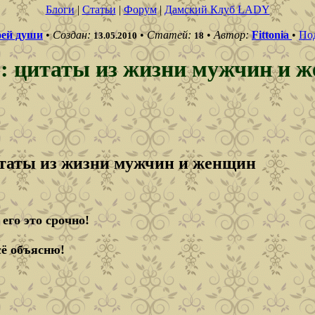
Блоги
|
Статьи
|
Форум
|
Дамский Клуб LADY
оей души
•
Создан:
•
Статей:
•
Автор:
Fittonia
•
По
13.05.2010
18
 цитаты из жизни мужчин и 
итаты из жизни мужчин и женщин
 его это срочно!
сё объясню!