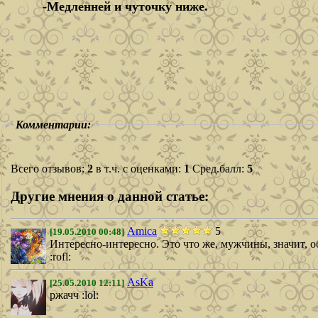
-Медленней и чуточку ниже.
Комментарии:
Всего отзывов:
2
в т.ч. с оценками:
1
Сред.балл:
5
Другие мнения о данной статье:
Amica
5
[19.05.2010 00:48]
Интересно-интересно. Это что же, мужчины, значит, обо всём на свете разговаривают, а женщины - только о... ну, о том самом?.. https://lady.webnice.ru/for
:rofl:
AsKa
[25.05.2010 12:11]
ржачч :lol: