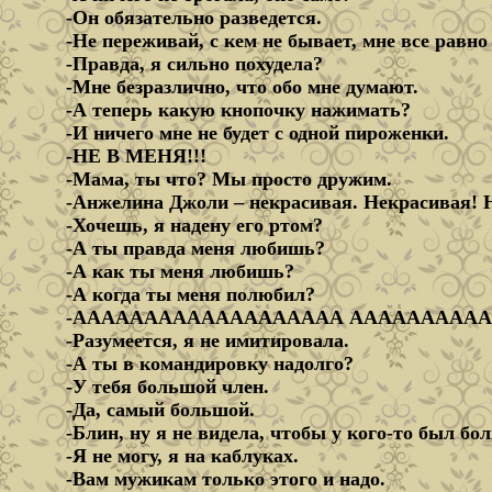
-Он обязательно разведется.
-Не переживай, с кем не бывает, мне все равно
-Правда, я сильно похудела?
-Мне безразлично, что обо мне думают.
-А теперь какую кнопочку нажимать?
-И ничего мне не будет с одной пироженки.
-НЕ В МЕНЯ!!!
-Мама, ты что? Мы просто дружим.
-Анжелина Джоли – некрасивая. Некрасивая! 
-Хочешь, я надену его ртом?
-А ты правда меня любишь?
-А как ты меня любишь?
-А когда ты меня полюбил?
-ААААААААААААААААААА АААААААААААА!!
-Разумеется, я не имитировала.
-А ты в командировку надолго?
-У тебя большой член.
-Да, самый большой.
-Блин, ну я не видела, чтобы у кого-то был бо
-Я не могу, я на каблуках.
-Вам мужикам только этого и надо.