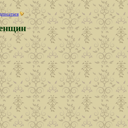
дписаться
женщин