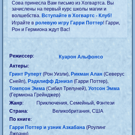
Сова принесла Вам письмо из Хогвартса. Вы
зачислены на первый курс школы магии и
волшебства.
Вступайте в Хогвартс - Клуб!
Играйте в
ролевую игру Гарри Поттер
! Гарри,
Рон и Гермиона ждут Вас!
Режиссер
:
Куарон Альфонсо
Актеры
:
Гринт Руперт
(Рон Уизли),
Рикман Алан
(Северус
Снейп),
Рэдклифф Дэниэл
(Гарри Поттер),
Томпсон Эмма
(Сибил Трелуней),
Уотсон Эмма
(Гермиона Грейнджер)
Жанр
:
Приключения, Семейный, Фэнтези
Страна
:
Великобритания, США
По книге
:
Гарри Поттер и узник Азкабана
(Роулинг
Джоанн)