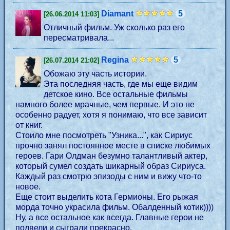
Diamant
5
[26.06.2014 11:03]
Отличный фильм. Уж сколько раз его
пересматривала...
Regina
5
[26.07.2014 21:02]
Обожаю эту часть истории.
Эта последняя часть, где мы еще видим
детское кино. Все остальные фильмы
намного более мрачные, чем первые. И это не
особенно радует, хотя я понимаю, что все зависит
от книг.
Стоило мне посмотреть "Узника...", как Сириус
прочно занял постоянное месте в списке любимых
героев. Гари Олдман безумно талантливый актер,
который сумел создать шикарный образ Сириуса.
Каждый раз смотрю эпизоды с ним и вижу что-то
новое.
Еще стоит выделить кота Гермионы. Его рыжая
морда точно украсила фильм. Обалденный котик))))
Ну, а все остальное как всегда. Главные герои не
подвели и сыграли прекрасно.