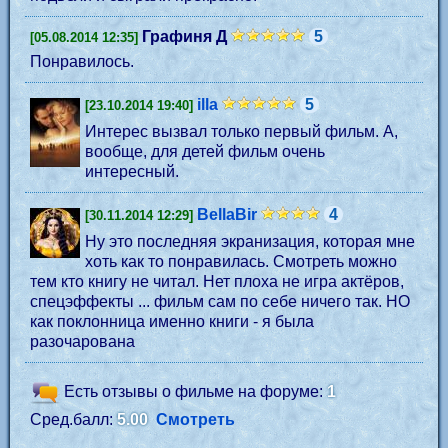
Графиня Д
5
[05.08.2014 12:35]
Понравилось.
illa
5
[23.10.2014 19:40]
Интерес вызвал только первый фильм. А,
вообще, для детей фильм очень
интересный.
BellaBir
4
[30.11.2014 12:29]
Ну это последняя экранизация, которая мне
хоть как то понравилась. Смотреть можно
тем кто книгу не читал. Нет плоха не игра актёров,
спецэффекты ... фильм сам по себе ничего так. НО
как поклонница именно книги - я была
разочарована
Есть отзывы о фильме на форуме:
1
Сред.балл:
5.00
Смотреть