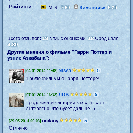
Рейтинги
:
IMDb:
7.90
Кинопоиск
:
8.26
18
18
Всего отзывов:
в т.ч. с оценками:
Сред.балл:
4.89
Другие мнения о фильме "Гарри Поттер и
узник Азкабана":
Nissa
5
[04.01.2014 11:48]
Люблю фильмы о Гарри Поттере!
ЛОВ
5
[07.01.2014 16:32]
Продолжение истории захватывает.
Интересно, что будет дальше. 5.
melany
5
[29.05.2014 00:03]
Отлично.