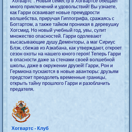
"Хогвартс". Новый семестр в Хогвартсе обещает
много приключений и удовольствий! Вы узнаете,
как Гарри осваивает новые премудрости
волшебства, приручая Гиппогрифа, сражаясь с
Боггартом, а также тайком проникая в деревушку
Хогсмид. Но новый учебный год, увы, сулит
множество опасностей. Гарри одолевают
высасывающие душу Дементоры, а маг Сириус
Блэк, сбежав из Азкабана, как утверждают, откроет
сезон охоты на нашего юного героя! Теперь Гарри
в опасности даже за стенами своей волшебной
школы, даже в окружении друзей! Гарри, Рон и
Гермиона пускаются в новые авантюры: друзьям
предстоит преодолеть временные границы,
открыть тайну прошлого Гарри и разоблачить
предателя.
Хогвартс - Клуб